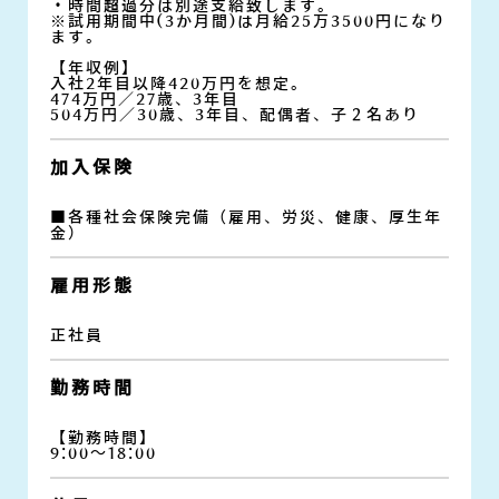
・時間超過分は別途支給致します。
※試用期間中(3か月間)は月給25万3500円になり
ます。
【年収例】
入社2年目以降420万円を想定。
474万円／27歳、3年目
504万円／30歳、3年目、配偶者、子２名あり
加入保険
■各種社会保険完備（雇用、労災、健康、厚生年
金）
雇用形態
正社員
勤務時間
【勤務時間】
9:00～18:00