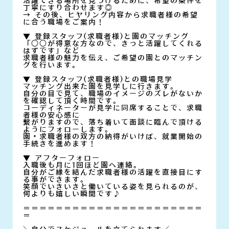
活躍できる場所を見つけるために、希望の条件を
丁寧にすり合わせます◎
→ その後、ヒヤリング内容から求職者様の希望
に合う職場をご案内！
▼ 登録スタッフ(求職者様)と園のマッチング
「○○が得意な方なので、きっと活躍してくれる
はずです」など
求職者様の魅力を伝え、ご希望の園とのマッチン
グを行います。
▼ 登録スタッフ(求職者様)との職場見学
マッチング出来た園を見学しに行きます。
自分の目で見て、職場のイメージのズレがないか
を確認して頂く時間です。
コーディネーターが見学に同席することで、求職
者様の安心感に
繋がりますので、落ち着いて面談に臨んで頂ける
ようにフォローします。
園・求職者様の双方の納得がいけば、就業開始の
手続きを進めます！
▼ アフターフォロー
入職後も月に1回ほど園へ連絡。
自分がご縁を結んだ求職者様の活躍を直接目にす
る事ができます。
笑顔でいきいきと働いている姿を見られるのが、
何よりも嬉しい瞬間です♪
＝＝＝＝＝＝＝＝＝＝＝＝＝＝＝＝＝＝＝＝＝＝
＝