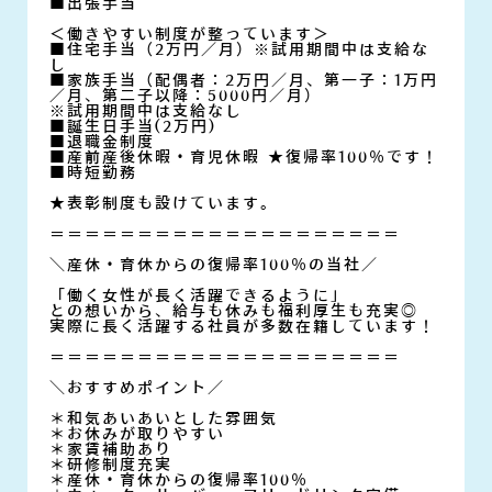
■出張手当
＜働きやすい制度が整っています＞
■住宅手当（2万円／月）※試用期間中は支給な
し
■家族手当（配偶者：2万円／月、第一子：1万円
／月、第二子以降：5000円／月）
※試用期間中は支給なし
■誕生日手当(2万円)
■退職金制度
■産前産後休暇・育児休暇 ★復帰率100％です！
■時短勤務
★表彰制度も設けています。
＝＝＝＝＝＝＝＝＝＝＝＝＝＝＝＝＝＝＝＝
＼産休・育休からの復帰率100％の当社／
「働く女性が長く活躍できるように」
との想いから、給与も休みも福利厚生も充実◎
実際に長く活躍する社員が多数在籍しています！
＝＝＝＝＝＝＝＝＝＝＝＝＝＝＝＝＝＝＝＝
＼おすすめポイント／
＊和気あいあいとした雰囲気
＊お休みが取りやすい
＊家賃補助あり
＊研修制度充実
＊産休・育休からの復帰率100％