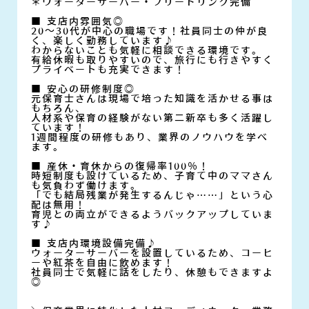
＊ウォーターサーバー・フリードリンク完備
■ 支店内雰囲気◎
20～30代が中心の職場です！社員同士の仲が良
く、楽しく勤務しています♪
わからないことも気軽に相談できる環境です。
有給休暇も取りやすいので、旅行にも行きやすく
プライベートも充実できます！
■ 安心の研修制度◎
元保育士さんは現場で培った知識を活かせる事は
もちろん、
人材系や保育の経験がない第二新卒も多く活躍し
ています！
1週間程度の研修もあり、業界のノウハウを学べ
ます。
■ 産休・育休からの復帰率100％！
時短制度も設けているため、子育て中のママさん
も気負わず働けます。
「でも結局残業が発生するんじゃ……」という心
配は無用！
育児との両立ができるようバックアップしていま
す♪
■ 支店内環境設備完備♪
ウォーターサーバーを設置しているため、コーヒ
ーや紅茶を自由に飲めます！
社員同士で気軽に話をしたり、休憩もできますよ
◎