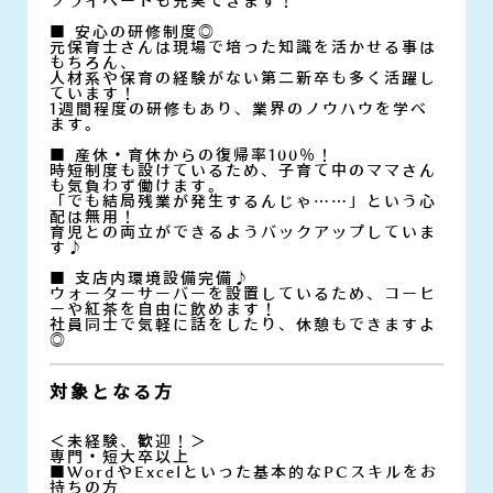
プライベートも充実できます！
■ 安心の研修制度◎
元保育士さんは現場で培った知識を活かせる事は
もちろん、
人材系や保育の経験がない第二新卒も多く活躍し
ています！
1週間程度の研修もあり、業界のノウハウを学べ
ます。
■ 産休・育休からの復帰率100％！
時短制度も設けているため、子育て中のママさん
も気負わず働けます。
「でも結局残業が発生するんじゃ……」という心
配は無用！
育児との両立ができるようバックアップしていま
す♪
■ 支店内環境設備完備♪
ウォーターサーバーを設置しているため、コーヒ
ーや紅茶を自由に飲めます！
社員同士で気軽に話をしたり、休憩もできますよ
◎
対象となる方
＜未経験、歓迎！＞
専門・短大卒以上
■WordやExcelといった基本的なPCスキルをお
持ちの方