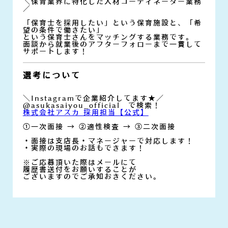
＼保育業界に特化した人材コーディネーター業務
／
「保育士を採用したい」という保育施設と、「希
望の条件で働きたい」
という保育士さんをマッチングする業務です。
面談から就業後のアフターフォローまで一貫して
サポートします！
選考について
＼Instagramで企業紹介してます★／
@asukasaiyou_official で検索！
株式会社アスカ 採用担当【公式】
①一次面接 → ②適性検査 → ③二次面接
・面接は支店長・マネージャーで対応します！
・実際の現場のお話もできます！
※ご応募頂いた際はメールにて
履歴書送付をお願いすることが
ございますのでご承知おきください。