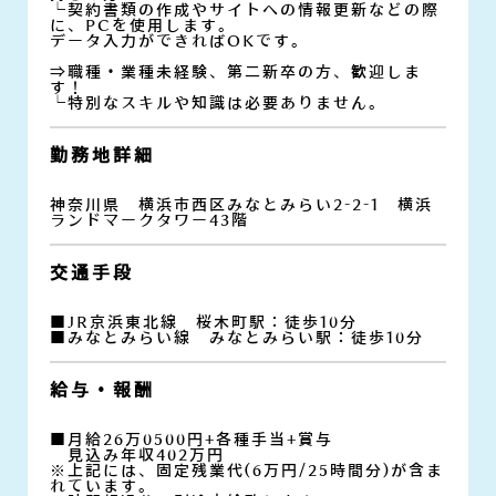
└契約書類の作成やサイトへの情報更新などの際
に、PCを使用します。
データ入力ができればOKです。
⇒職種・業種未経験、第二新卒の方、歓迎しま
す！
└特別なスキルや知識は必要ありません。
勤務地詳細
神奈川県 横浜市西区みなとみらい2-2-1 横浜
ランドマークタワー43階
交通手段
■JR京浜東北線 桜木町駅：徒歩10分
■みなとみらい線 みなとみらい駅：徒歩10分
給与・報酬
■月給26万0500円+各種手当+賞与
見込み年収402万円
※上記には、固定残業代(6万円/25時間分)が含ま
れています。