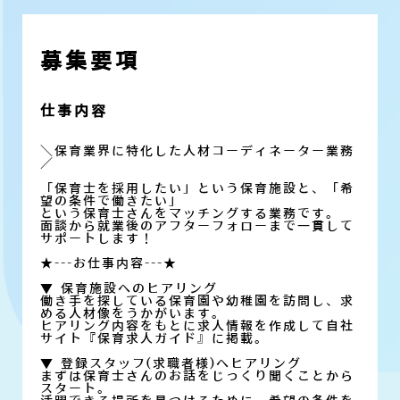
募集要項
仕事内容
＼保育業界に特化した人材コーディネーター業務
／
「保育士を採用したい」という保育施設と、「希
望の条件で働きたい」
という保育士さんをマッチングする業務です。
面談から就業後のアフターフォローまで一貫して
サポートします！
★---お仕事内容---★
▼ 保育施設へのヒアリング
働き手を探している保育園や幼稚園を訪問し、求
める人材像をうかがいます。
ヒアリング内容をもとに求人情報を作成して自社
サイト『保育求人ガイド』に掲載。
▼ 登録スタッフ(求職者様)へヒアリング
まずは保育士さんのお話をじっくり聞くことから
スタート。