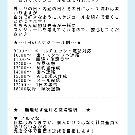
＼自分でスケジュールを立てられます／
外回りの日・内勤の日とその日によって流れは変
わりますが
自分で好きなようにスケジュールを組んで働くこ
とができます！
もちろん最初は先輩が一緒に
スケジュールを考えてくれるので、安心してくだ
さい♪
★---1日のスケジュール例---★
9:00～ メールチェック・電話対応
10:00～ 園・スタッフへ連絡
11:00～ 面談・施設見学
12:00～ お昼休憩
13:00～ 契約書作成
14:00～ 園へ連絡
15:00～ WEB求人作成
16:00～ メール配信
17:00～ 1日の報告
18:00以降 順次退勤
＝＝＝＝＝＝＝＝＝＝＝＝＝＝＝＝＝＝＝＝＝＝
＝
★---無理せず働ける職場環境 ---★
▼ ノルマなし
目標はありますが、個人だけではなく社員全員で
助け合いながら
支店全体で目標の達成を目指します！