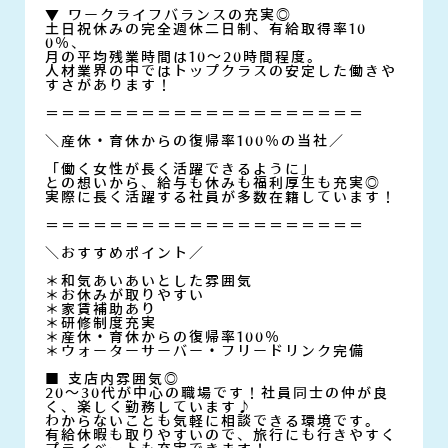
▼ ワークライフバランスの充実◎
土日祝休みの完全週休二日制、有給取得率10
0％、
月の平均残業時間は10～20時間程度。
人材業界の中ではトップクラスの安定した働きや
すさがあります！
＝＝＝＝＝＝＝＝＝＝＝＝＝＝＝＝＝＝＝＝
＼産休・育休からの復帰率100％の当社／
「働く女性が長く活躍できるように」
との想いから、給与も休みも福利厚生も充実◎
実際に長く活躍する社員が多数在籍しています！
＝＝＝＝＝＝＝＝＝＝＝＝＝＝＝＝＝＝＝＝
＼おすすめポイント／
＊和気あいあいとした雰囲気
＊お休みが取りやすい
＊家賃補助あり
＊研修制度充実
＊産休・育休からの復帰率100％
＊ウォーターサーバー・フリードリンク完備
■ 支店内雰囲気◎
20～30代が中心の職場です！社員同士の仲が良
く、楽しく勤務しています♪
わからないことも気軽に相談できる環境です。
有給休暇も取りやすいので、旅行にも行きやすく