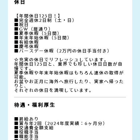
休日
【年間休日125日！】
■完全週休2日制（土・日）
■祝日
■GW（暦通り）
■夏季休暇（5日間）
■年末年始休暇（5日間）
■有給休暇
■慶弔休暇
■バースデー休暇（2万円の休日手当付き）
☆充実の休日でリフレッシュしています。
年間休日125日と、業界でも珍しい休日日数が自
慢です。
夏季休暇や年末年始休暇はもちろん連休の取得が
可能。
お盆やお正月に海外へ旅行したり、実家へ帰った
りと、
それぞれの休日を満喫しています。
待遇・福利厚生
■昇給あり
■賞与年2回（2024年度実績：6ヶ月分）
■交通費全額支給
■役職手当
■職能手当