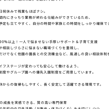
日祝休みで残業もほぼナシ。
間内にきっちり業務が終わる仕組みができているため、
予定も立てやすく、自分の時間や家族との時間をしっかり確保で
着率90%以上！一人で悩ませない手厚いサポート＆子育て支援
や相談しづらさに悩まない職場づくりを重視し、
だけでなく他園の園長との交流機会など、風通しの良い相談体制
イフステージが変わっても安心して働けるよう、
制度やグループ園への優先入園制度をご用意しています。
休からの復帰もしやすく、長く安定して活躍できる環境です。
どもの成長を実感できる、質の高い専門保育
で午前中の戸外活動（お散歩・体力づくり）を大切にしつつ、