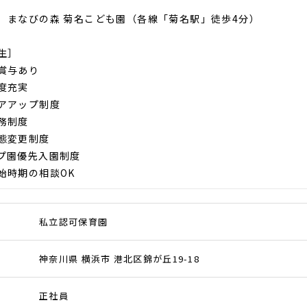
］まなびの森 菊名こども園（各線「菊名駅」徒歩4分）
生］
賞与あり
度充実
アアップ制度
務制度
態変更制度
プ園優先入園制度
始時期の相談OK
私立認可保育園
神奈川県 横浜市 港北区錦が丘19-18
正社員