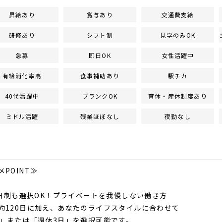
昇給あり
賞与あり
交通費支給
研修あり
シフト制
見学のみOK
急募
即日OK
女性活躍中
有給消化率高
食事補助あり
駅チカ
40代活躍中
ブランクOK
育休・産休制度あり
ミドル活躍
残業ほぼなし
夜勤なし
POINT≫
休3日制も選択OK！プライベートを我慢しない働き方
約120日に加え、あなたのライフスタイルに合わせて
休」または「週休3日」を選択可能です。