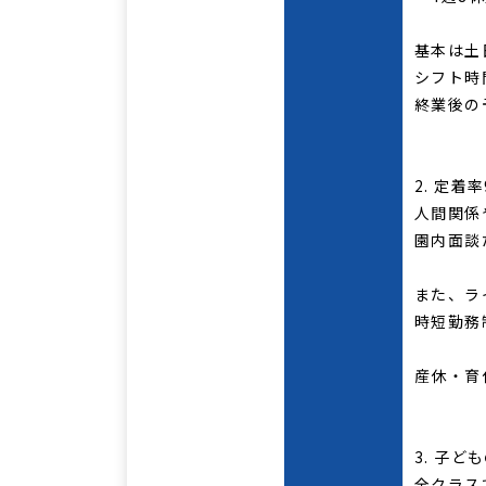
基本は土
シフト時
終業後の
2. 定
人間関係
園内面談
また、ラ
時短勤務
産休・育
3. 子
全クラス