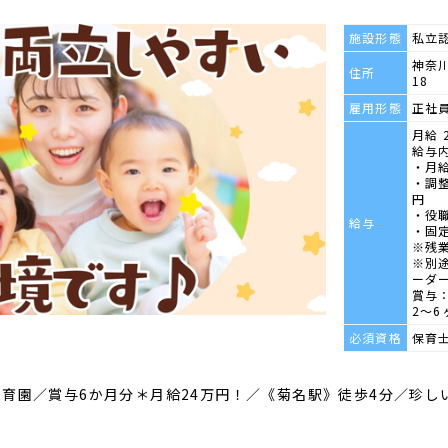
施設形態
私立
神奈川
住所
18
雇用形態
正社
月給 2
給与
・月給
・調整
円
・役
給与
・固
※残
※別
ーダ
賞与：
2～
必須資格
保育
保育園／賞与6か月分＊月給24万円！／《菊名駅》徒歩4分／珍