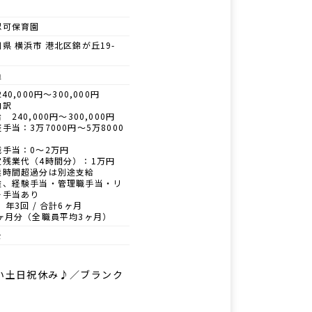
認可保育園
県 横浜市 港北区錦が丘19-
員
40,000円～300,000円
内訳
 240,000円～300,000円
手当：3万7000円～5万8000
職手当：0～2万円
定残業代（4時間分）：1万円
業時間超過分は別途支給
途、経験手当・管理職手当・リ
ー手当あり
 年3回 / 合計6ヶ月
6ヶ月分（全職員平均3ヶ月）
士
しい土日祝休み♪／ブランク