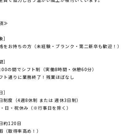
全員で協力し合う温かい風土が根付いています。
項≫
象］
格をお持ちの方（未経験・ブランク・第二新卒も歓迎！）
間］
20:00の間でシフト制（実働8時間・休憩60分）
フト通りに業務終了！残業ほぼなし
日］
日制度（4週8休制 または 週休3日制）
土・日・祝休み（※行事日を除く）
日約120日
暇（取得率高め！）