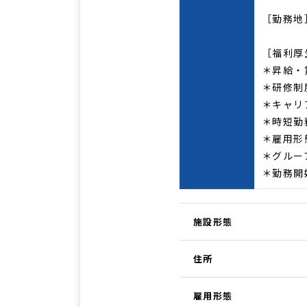
［勤務地
［福利厚
＊昇給・
＊研修制
＊キャリ
＊時短勤
＊雇用形
＊グルー
＊勤務開
施設形態
住所
雇用形態