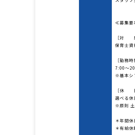
スタッフ
≪募集要
［対 
保育士資
［勤務時
7:00〜
※基本シ
［休 
選べる休
※原則 
＊年間休
＊有給休