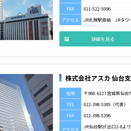
FAX
011-522-5096
アクセス
JR札幌駅直結 JRタ
詳細を見る
株式会社アスカ 仙台
住所
〒980-6127 宮城県
TEL
022-398-5385（代表）
FAX
022-398-5396
JR仙台駅2F出口2-8
アクセス