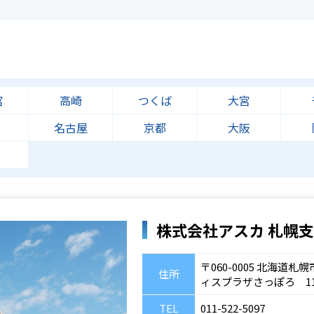
宮
高崎
つくば
大宮
名古屋
京都
大阪
株式会社アスカ 札幌
〒060-0005 北海道
住所
ィスプラザさっぽろ 1
TEL
011-522-5097