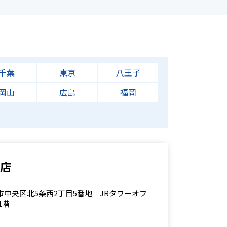
千葉
東京
八王子
岡山
広島
福岡
支店
札幌市中央区北5条西2丁目5番地 JRタワーオフ
1階