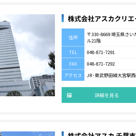
株式会社アスカクリエ
〒330-8669 埼玉県
住所
ル21階
TEL
048-871-7291
FAX
048-871-7292
アクセス
JR･東武野田線大宮駅
詳細を見る
株式会社アスカ 千葉