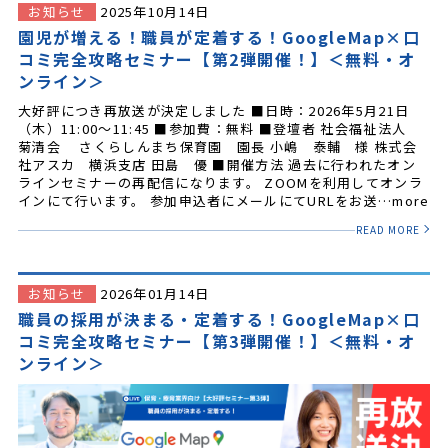
お知らせ
2025年10月14日
園児が増える！職員が定着する！GoogleMap×口
コミ完全攻略セミナー【第2弾開催！】＜無料・オ
ンライン＞
大好評につき再放送が決定しました ■日時：2026年5月21日
（木）11:00～11:45 ■参加費：無料 ■登壇者 社会福祉法人
菊清会 さくらしんまち保育園 園長 小嶋 泰輔 様 株式会
社アスカ 横浜支店 田島 優 ■開催方法 過去に行われたオン
ラインセミナーの再配信になります。 ZOOMを利用してオンラ
インにて行います。 参加申込者にメールにてURLをお送…more
READ MORE
お知らせ
2026年01月14日
職員の採用が決まる・定着する！GoogleMap×口
コミ完全攻略セミナー【第3弾開催！】＜無料・オ
ンライン＞