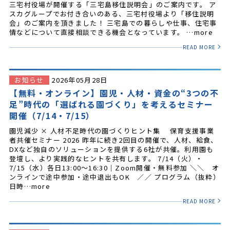
三宅村役場が開催する「三宅島移住説明会」のご案内です。 ア
スカグループでお付き合いのある、三宅村役場より「移住説明
会」のご案内を頂きました！ 三宅島での暮らしや仕事、住宅事
情などについて直接相談できる機会となっています。 …more
READ MORE
お知らせ
2026年05月28日
【無料・オンライン】園児・人材・資金の“3つの不
足”時代の「選ばれる園づくり」を考えるセミナー
開催（7/14・7/15）
園児減少 × 人材不足時代の園づくりヒント集 保育支援事業
者共催セミナー 2026 昨年に続き2回目の開催で、人材、給食、
DXなど独自のソリューションを提供する6社が共催。利用園も
登壇し、より実践的なヒントを共有します。 7/14（火）・
7/15（水）各日13:00～16:30｜Zoom開催・無料参加 ＼＼ オ
ンラインで途中参加・途中退出もOK ／／ プログラム（抜粋）
日時…more
READ MORE