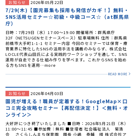
お知らせ
2026年05月22日
7/29(木)【園児募集も採用も発信がカギ！】無料・
SNS活用セミナー☆初級・中級コース☆（at群馬県
庁）
日時：7月29日（水）17:00～19:00 開催場所：群馬県庁
32F（NETSUGENセミナースペース）駐車場無料 住所：群馬県
前橋市大手町1-1-1 セミナー内容 今回のセミナーでは保育・療
育業界に特化したSNSの活用手法を講義のみならず、株式会社
LOCLE代表山田氏による実践的ワークショップを通して、SNS
運用が自走できる仕組み作りを学べます。これからSNSを始め
る方もSNSを運用…more
READ MORE
お知らせ
2026年04月03日
園児が増える！職員が定着する！GoogleMap×口
コミ完全攻略セミナー【再配信決定！】＜無料・オ
ンライン＞
大好評につき終了いたしました ■日時：2026年5月21日（木）
11:00～11:45 ■参加費：無料 ■登壇者 社会福祉法人 菊清
会 さくらしんまち保育園 園長 小嶋 泰輔 様 株式会社ア