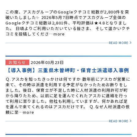
この度、アスカグループのGoogleクチコミ総数が2,800件を突
破いたしました✨ 2026年5月7日時点でアスカグループ全体の
Googleクチコミ総数は2,801件、平均評価は★4.8となりまし
た。 日頃よりご利用いただいている皆さま、 そして温かいクチ
コミを投稿してくださ…more
READ MORE
お知らせ
2026年03月23日
【導入事例】三重県木曽岬町・保育士派遣導入事例
Ｑ.アスカを知ったきっかけは何ですか 数年前にアスカが営業に
来て、その時は派遣を利用する予定がなかったためお断りをし
ました。後日、保育士が不足した時に人材派遣の利用許可が町
から降りたため、以前に足を運んでくれたアスカに連絡を行っ
て利用に至りました。他社も利用していますが、何かあれば足
を運んで来てくれるのはアスカだけです。 Ｑ.なぜ人材派遣の依
頼に至…more
READ MORE