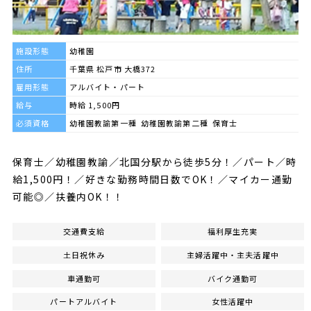
施設形態
幼稚園
住所
千葉県 松戸市 大橋372
雇用形態
アルバイト・パート
給与
時給 1,500円
必須資格
幼稚園教諭第一種 幼稚園教諭第二種 保育士
保育士／幼稚園教諭／北国分駅から徒歩5分！／パート／時
給1,500円！／好きな勤務時間日数でOK！／マイカー通勤
可能◎／扶養内OK！！
交通費支給
福利厚生充実
土日祝休み
主婦活躍中・主夫活躍中
車通勤可
バイク通勤可
パートアルバイト
女性活躍中