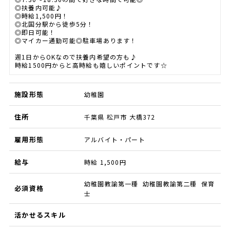
◎扶養内可能♪
◎時給1,500円！
◎北国分駅から徒歩5分！
◎即日可能！
◎マイカー通勤可能◎駐車場あります！
週1日からOKなので扶養内希望の方も♪
時給1500円からと高時給も嬉しいポイントです☆
施設形態
幼稚園
住所
千葉県 松戸市 大橋372
雇用形態
アルバイト・パート
給与
時給 1,500円
幼稚園教諭第一種 幼稚園教諭第二種 保育
必須資格
士
活かせるスキル