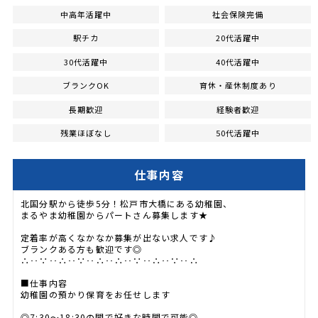
中高年活躍中
社会保険完備
駅チカ
20代活躍中
30代活躍中
40代活躍中
ブランクOK
育休・産休制度あり
長期歓迎
経験者歓迎
残業ほぼなし
50代活躍中
仕事内容
北国分駅から徒歩5分！松戸市大橋にある幼稚園、
まるやま幼稚園からパートさん募集します★
定着率が高くなかなか募集が出ない求人です♪
ブランクある方も歓迎です◎
∴‥∵‥∴‥∵‥∴‥∴‥∵‥∴‥∵‥∴
■仕事内容
幼稚園の預かり保育をお任せします
◎7:30～18:30の間で好きな時間で可能◎