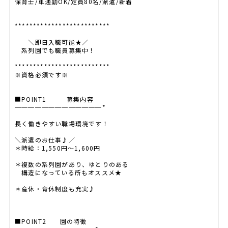
保育士/車通勤OK/定員80名/派遣/新着
**************************
＼即日入職可能★／
系列園でも職員募集中！
**************************
※資格必須です※
■POINT1 募集内容
─────────────*
長く働きやすい職場環境です！
＼派遣のお仕事♪／
＊時給：1,550円〜1,600円
＊複数の系列園があり、ゆとりのある
構造になっている所もオススメ★
＊産休・育休制度も充実♪
■POINT2 園の特徴