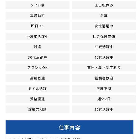
シフト制
土日祝休み
車通勤可
急募
即日OK
女性活躍中
中高年活躍中
社会保険完備
派遣
20代活躍中
30代活躍中
40代活躍中
ブランクOK
育休・産休制度あり
長期歓迎
経験者歓迎
ミドル活躍
学歴不問
資格優遇
週休2日
詳細応相談
50代活躍中
仕事内容