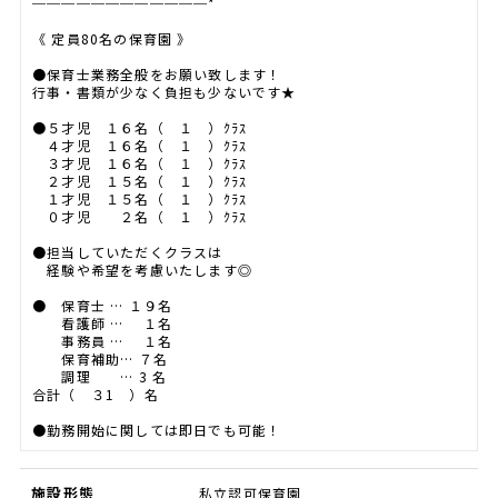
────────────*
《 定員80名の保育園 》
●保育士業務全般をお願い致します！
行事・書類が少なく負担も少ないです★
●５才児 １６名（ １ ）ｸﾗｽ
４才児 １６名（ １ ）ｸﾗｽ
３才児 １６名（ １ ）ｸﾗｽ
２才児 １５名（ １ ）ｸﾗｽ
１才児 １５名（ １ ）ｸﾗｽ
０才児 ２名（ １ ）ｸﾗｽ
●担当していただくクラスは
経験や希望を考慮いたします◎
● 保育士 … １９名
看護師 … １名
事務員 … １名
保育補助… ７名
調理 … 3 名
合計（ ３1 ）名
●勤務開始に関しては即日でも可能！
施設形態
私立認可保育園