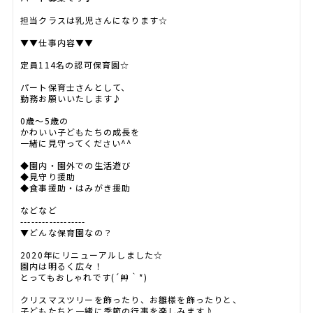
担当クラスは乳児さんになります☆
▼▼仕事内容▼▼
定員114名の認可保育園☆
パート保育士さんとして、
勤務お願いいたします♪
0歳～5歳の
かわいい子どもたちの成長を
一緒に見守ってください^^
◆園内・園外での生活遊び
◆見守り援助
◆食事援助・はみがき援助
などなど
------------------
▼どんな保育園なの？
2020年にリニューアルしました☆
園内は明るく広々！
とってもおしゃれです(´艸｀*)
クリスマスツリーを飾ったり、お雛様を飾ったりと、
子どもたちと一緒に季節の行事を楽しみます♪