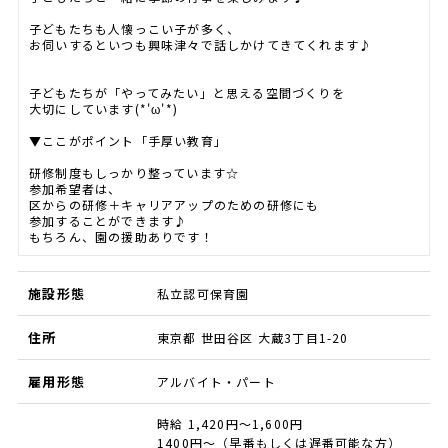
子どもたちも人懐っこい子が多く、
お伺いするといつも興味津々で話しかけてきてくれます♪
子どもたちが「やってみたい」と思える空間づくりを
大切にしています(*'ω'*)
▼ここがポイント「手厚い教育」
研修制度もしっかり整っています☆
参加希望者は、
区からの研修＋キャリアアップのための研修にも
参加することができます♪
もちろん、園の援助ありです！
施設形態
私立認可保育園
住所
東京都 世田谷区 大蔵3丁目1-20
雇用形態
アルバイト・パート
時給 1,420円～1,600円
1400円～（早番もしくは遅番可能な方）