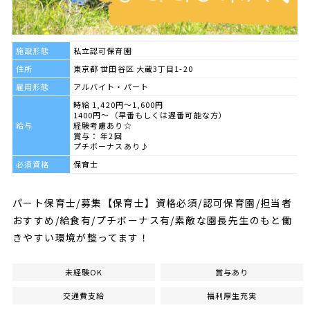
施設形態
私立認可保育園
住所
東京都 世田谷区 大蔵3丁目1-20
雇用形態
アルバイト・パート
時給 1,420円～1,600円
1400円～（早番もしくは遅番可能な方）
給与
経験考慮あり☆
賞与： 年2回
プチボーナスあり♪
必須資格
保育士
パート保育士/募集【保育士】資格必須/認可保育園/担当者
おすすめ/給食有/プチボーナス有/素敵な園長先生のもと働
きやすい環境が整ってます！
未経験OK
賞与あり
交通費支給
福利厚生充実