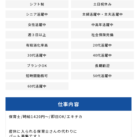
シフト制
土日祝休み
シニア活躍中
主婦活躍中・主夫活躍中
女性活躍中
中高年活躍中
週３日以上
社会保険完備
有給消化率高
20代活躍中
30代活躍中
40代活躍中
ブランクOK
長期歓迎
短時間勤務可
50代活躍中
60代活躍中
仕事内容
保育士/時給1420円～/即日OK/エキチカ
産休に入られる保育士さんの代わりに
パート募集です♪