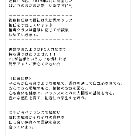
定員105名、2019年4月に開園した
ばかりのまだまだ新しい園です(^^)
＝＝＝＝＝＝＝＝＝＝＝＝＝＝＝＝
複数担任制で最初は乳幼児のクラス
担任を予定しています♪
担当クラスは経験に応じて相談後
決めていきます。
＝＝＝＝＝＝＝＝＝＝＝＝＝＝＝＝
書類やおたよりはPC入力なので
持ち帰りはありません！！
PCが苦手という方でも慣れれば
簡単です！ご安心ください☆
《保育目標》
子どもが自ら育つような環境で、遊びを通して自立心を育てる。
安心できる環境のもと、情緒の安定を図る。
心も身体も健康で、バランスのとれた人間性の基礎を育む。
豊かな感性を育て、創造性の芽生えを培う。
若手からベテランまで幅広い
世代の職員がそれぞれの意見を
出し合い保育への意欲を高め
合っています。