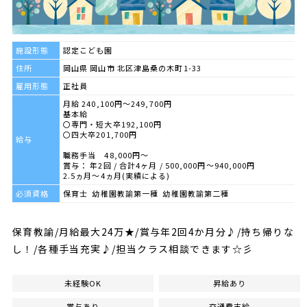
施設形態
認定こども園
住所
岡山県 岡山市 北区津島桑の木町1-33
雇用形態
正社員
月給 240,100円～249,700円
基本給
〇専門・短大卒192,100円
〇四大卒201,700円
給与
職務手当 48,000円～
賞与： 年2回 / 合計4ヶ月 / 500,000円〜940,000円
2.5ヵ月～4ヵ月(実績による)
必須資格
保育士 幼稚園教諭第一種 幼稚園教諭第二種
保育教諭/月給最大24万★/賞与年2回4か月分♪/持ち帰りな
し！/各種手当充実♪/担当クラス相談できます☆彡
未経験OK
昇給あり
賞与あり
交通費支給