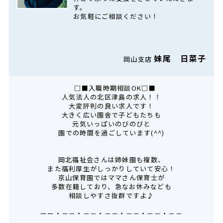
す。
お気軽にご相談ください！
妹尾 日菜子
岡山支店
□■入職時期相談OK□■
人気法人の北区津島の求人！！
大変評判の良い求人です！
大きく広い園舎で子どもたちも
元気いっぱいのびのびと
園での時間を過ごしています(^^)
岡北福祉会さんは姉妹園も複数、
また福利厚生がしっかりしていて安心！
京山保育園ではママさん保育士が
多数在籍しており、急なお休みなども
相談しやすさ抜群ですよ♪
ーー・－－・－－・－－・－－・－－・－－