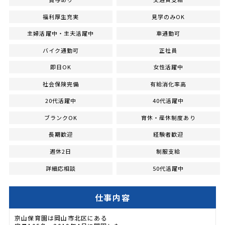
福利厚生充実
見学のみOK
主婦活躍中・主夫活躍中
車通勤可
バイク通勤可
正社員
即日OK
女性活躍中
社会保険完備
有給消化率高
20代活躍中
40代活躍中
ブランクOK
育休・産休制度あり
長期歓迎
経験者歓迎
週休2日
制服支給
詳細応相談
50代活躍中
仕事内容
京山保育園は岡山市北区にある