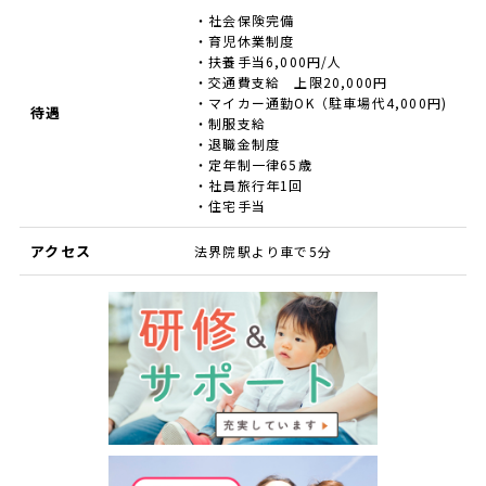
・社会保険完備
・育児休業制度
・扶養手当6,000円/人
・交通費支給 上限20,000円
・マイカー通勤OK（駐車場代4,000円)
待遇
・制服支給
・退職金制度
・定年制一律65歳
・社員旅行年1回
・住宅手当
アクセス
法界院駅より車で5分