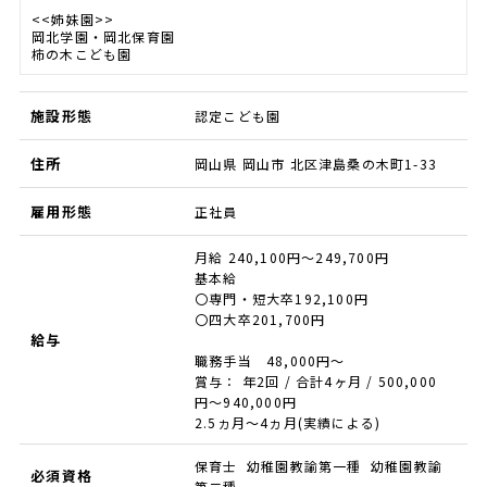
<<姉妹園>>
岡北学園・岡北保育園
柿の木こども園
施設形態
認定こども園
住所
岡山県 岡山市 北区津島桑の木町1-33
雇用形態
正社員
月給 240,100円～249,700円
基本給
〇専門・短大卒192,100円
〇四大卒201,700円
給与
職務手当 48,000円～
賞与： 年2回 / 合計4ヶ月 / 500,000
円〜940,000円
2.5ヵ月～4ヵ月(実績による)
保育士 幼稚園教諭第一種 幼稚園教諭
必須資格
第二種