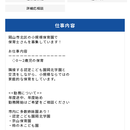
詳細応相談
仕事内容
岡山市北区の小規模保育園で
保育士さんを募集しています！
お仕事内容
ーーーーーーーーーーーーーーー
◇0～2歳児の保育
隣接する認定こども園岡北学園と
交流をしながら、小規模ならではの
家庭的な保育をしています。
<<勤務について>>
年度途中、年度始め
勤務開始はご希望をご相談ください
市内に多数姉妹園あり！
・認定こども園岡北学園
・京山保育園
・柿の木こども園