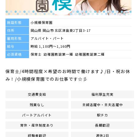
施設形態
小規模保育園
住所
岡山県 岡山市 北区津島東2丁目3-17
雇用形態
アルバイト・パート
給与
時給 1,100円～1,160円
必須資格
保育士 幼稚園教諭第一種 幼稚園教諭第二種
保育士/4時間程度×希望のお時間で働けます♪/日・祝お休
み！/小規模保育園でのお仕事です☆彡
交通費支給
福利厚生充実
残業なし
主婦活躍中・主夫活躍中
パートアルバイト
駅チカ
育休・産休制度あり
長期歓迎
経験者歓迎
週休2日