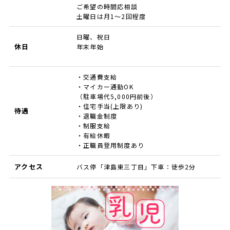
ご希望の時間応相談
土曜日は月1～2回程度
日曜、祝日
休日
年末年始
・交通費支給
・マイカー通勤OK
（駐車場代5,000円前後）
・住宅手当(上限あり)
待遇
・退職金制度
・制服支給
・有給休暇
・正職員登用制度あり
アクセス
バス停「津島東三丁目」下車：徒歩2分