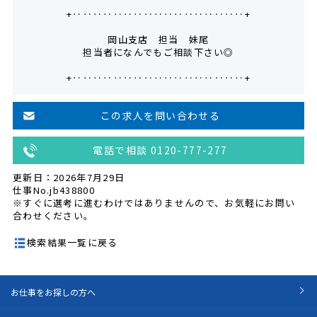
+‥‥‥‥‥‥‥‥‥‥‥‥‥‥‥‥‥+
岡山支店 担当 妹尾
担当者になんでもご相談下さい◎
+‥‥‥‥‥‥‥‥‥‥‥‥‥‥‥‥‥+
この求人を問い合わせる
電話で相談 0120-777-277
更新日：2026年7月29日
仕事No.jb438800
※すぐに選考に進むわけではありませんので、お気軽にお問い
合わせください。
検索結果一覧に戻る
お仕事をお探しの方へ