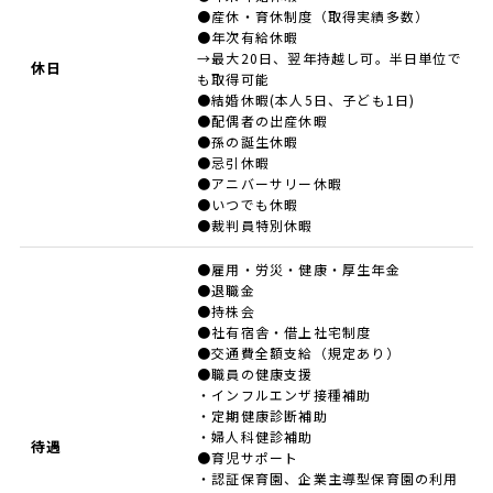
●産休・育休制度（取得実績多数）
●年次有給休暇
→最大20日、翌年持越し可。半日単位で
休日
も取得可能
●結婚休暇(本人5日、子ども1日)
●配偶者の出産休暇
●孫の誕生休暇
●忌引休暇
●アニバーサリー休暇
●いつでも休暇
●裁判員特別休暇
●雇用・労災・健康・厚生年金
●退職金
●持株会
●社有宿舎・借上社宅制度
●交通費全額支給（規定あり）
●職員の健康支援
・インフルエンザ接種補助
・定期健康診断補助
・婦人科健診補助
待遇
●育児サポート
・認証保育園、企業主導型保育園の利用