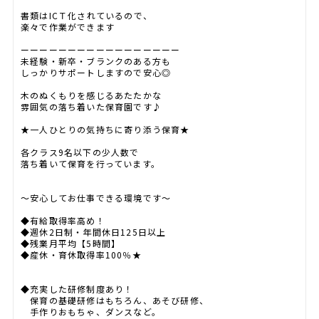
書類はICＴ化されているので、
楽々で作業ができます
ーーーーーーーーーーーーーーーーー
未経験・新卒・ブランクのある方も
しっかりサポートしますので安心◎
木のぬくもりを感じるあたたかな
雰囲気の落ち着いた保育園です♪
★一人ひとりの気持ちに寄り添う保育★
各クラス9名以下の少人数で
落ち着いて保育を行っています。
～安心してお仕事できる環境です～
◆有給取得率高め！
◆週休2日制・年間休日125日以上
◆残業月平均【5時間】
◆産休・育休取得率100％★
◆充実した研修制度あり！
保育の基礎研修はもちろん、あそび研修、
手作りおもちゃ、ダンスなど。