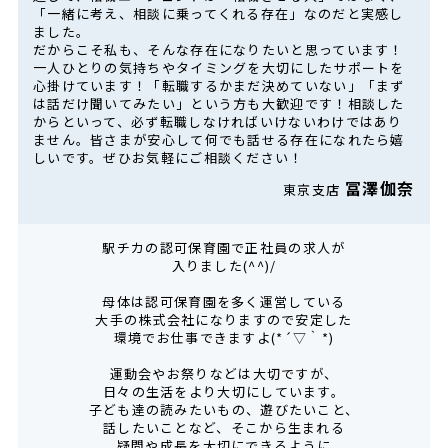
「一緒に考え、相談に乗ってくれる存在」なのだと実感し
ました。
だからこそ私も、そんな存在になりたいと思っています！
一人ひとりの気持ちやタイミングを大切にしたサポートを
心掛けています！「転職するかまだ決めていない」「まず
は話だけ聞いてみたい」という方も大歓迎です！相談した
からといって、必ず転職しなければいけないわけではあり
ません。皆さまが安心して何でも話せる存在になれたら嬉
しいです。ぜひお気軽にご相談ください！
冨澤伽奈
東京支店
駅チカの認可保育園で正社員の求人が
入りました(^^)/
母体は認可保育園を多く運営している
大手の株式会社になりますので安定した
環境でお仕事できますよ(*´▽｀*)
運動会やお祭りなどは大切ですが、
日々の生活をより大切にしています。
子ども達の読みたいもの、遊びたいこと、
話したいことなど、そこから生まれる
疑問や成長を大切にできるように