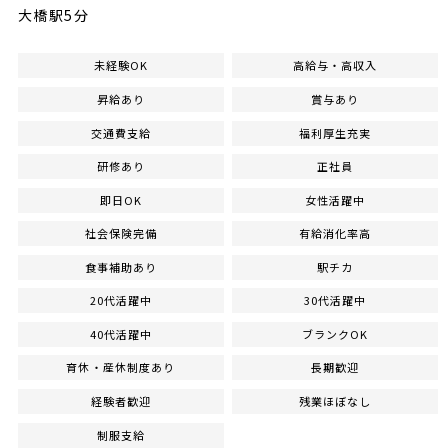
大橋駅5分
未経験OK
高給与・高収入
昇給あり
賞与あり
交通費支給
福利厚生充実
研修あり
正社員
即日OK
女性活躍中
社会保険完備
有給消化率高
食事補助あり
駅チカ
20代活躍中
30代活躍中
40代活躍中
ブランクOK
育休・産休制度あり
長期歓迎
経験者歓迎
残業ほぼなし
制服支給