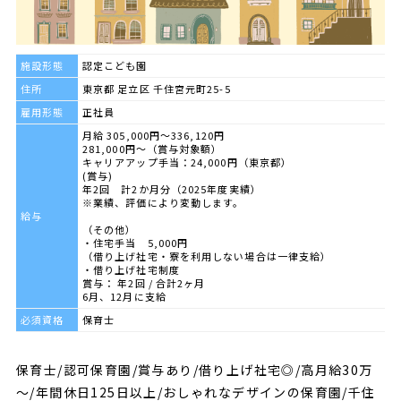
施設形態
認定こども園
住所
東京都 足立区 千住宮元町25-5
雇用形態
正社員
月給 305,000円～336,120円
281,000円～（賞与対象額）
キャリアアップ手当：24,000円（東京都）
(賞与)
年2回 計2か月分（2025年度実績）
※業績、評価により変動します。
給与
（その他）
・住宅手当 5,000円
（借り上げ社宅・寮を利用しない場合は一律支給）
・借り上げ社宅制度
賞与： 年2回 / 合計2ヶ月
6月、12月に支給
必須資格
保育士
保育士/認可保育園/賞与あり/借り上げ社宅◎/高月給30万
～/年間休日125日以上/おしゃれなデザインの保育園/千住