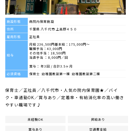
施設形態
病院内保育施設
住所
千葉県 八千代市 上高野４５０
雇用形態
正社員
月給 236,500円基本給：175,000円～
職種手当：43,000円
その他手当：18,500円
給与
当直手当 ：8,000円／回
賞与： 年3回 / 合計3.5ヶ月
必須資格
保育士 幼稚園教諭第一種 幼稚園教諭第二種
保育士／正社員／八千代市・人気の院内保育園★／バイ
ク・車通勤OK／賞与あり／定着率・有給消化率の高い働き
やすい職場です♪
未経験OK
昇給あり
賞与あり
交通費支給