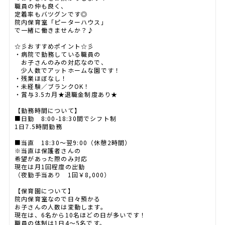
職員の仲も良く、
定着率もバツグンです◎
院内保育室「ピーターハウス」
で一緒に働きませんか？♪
☆彡おすすめポイント☆彡
・病院で勤務している職員の
お子さんのみの対応なので、
少人数でアットホームな園です！
・残業ほぼなし！
・未経験／ブランクOK！
・賞与3.5カ月★退職金制度あり★
【勤務時間について】
■日勤 8:00-18:30間でシフト制
1日7.5時間勤務
■当直 18:30～翌9:00（休憩2時間）
※当直は保護者さんの
希望があった際のみ対応
現在は月1回程度の出勤
（夜勤手当あり 1回￥8,000）
【保育園について】
院内保育室なので日々預かる
お子さんの人数は変動します。
現在は、6名から10名ほどの日が多いです！
職員の体制は1日4～5名です。