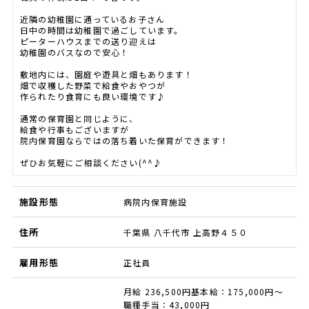
近隣の幼稚園に通っているお子さん
日中の時間は幼稚園で過ごしています。
ピーターハウスまでの送り迎えは
幼稚園のバスなので安心！
敷地内には、園庭や遊具と畑もあります！
畑で収穫した野菜で給食やおやつが
作られたり食育にも良い環境です♪
通常の保育園と同じように、
給食や行事もございますが
院内保育園ならではの落ち着いた保育ができます！
ぜひお気軽にご相談ください(^^♪
施設形態
病院内保育施設
住所
千葉県 八千代市 上高野４５０
雇用形態
正社員
月給 236,500円基本給：175,000円～
職種手当：43,000円