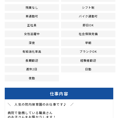
残業なし
シフト制
車通勤可
バイク通勤可
正社員
即日OK
女性活躍中
社会保険完備
深夜
早朝
有給消化率高
ブランクOK
長期歓迎
経験者歓迎
週休2日
日勤
夜勤
仕事内容
＼ 人気の院内保育園のお仕事です♪ ／
病院で勤務している職員さん
のお子さんをお預かりします！