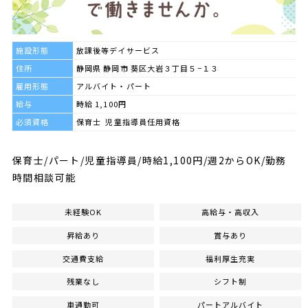
施設形態
放課後等デイサービス
住所
静岡県 静岡市 葵区大岩３丁目５−１３
雇用形態
アルバイト・パート
給与
時給 1,100円
必須資格
保育士 児童指導員任用資格
保育士/パート/児童指導員/時給1,100円/週2からOK/勤務
時間相談可能
未経験OK
高給与・高収入
昇給あり
賞与あり
交通費支給
福利厚生充実
残業なし
シフト制
車通勤可
パートアルバイト