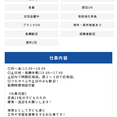
急募
即日OK
女性活躍中
有給消化率高
ブランクOK
育休・産休制度あり
長期歓迎
経験者歓迎
週休2日
仕事内容
◎月～金/13:00～18:00
◎土日祝・長期休暇/10:00～17:00
上記内で時間応相談。週２～３日で応相談。
◎フルタイムや土日のみも歓迎！
勤務時間相談可能
《仕事内容》
定員10名の子どもたちの
療育・送迎をお願いします！
保育士として子ども達と
工作や学習支援等をするお仕事です！