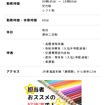
09時45分 ～ 18時00分
勤務時間
交代制
シフト制
勤務時間 - 休憩時間
60分
祝日
休日
週休二日制
・各種保険完備
・有給休暇有（入社半年経過後）
待遇
・交通費規定内支給
・産休・育休有（入社1年経過後）
・車通勤
アクセス
JR東海道本線「静岡駅」から徒歩12分