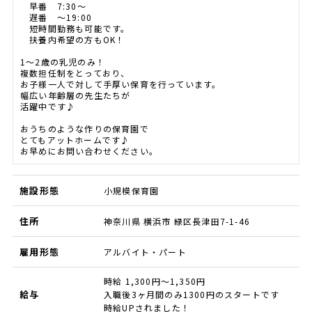
早番 7:30～
遅番 ～19:00
短時間勤務も可能です。
扶養内希望の方もOK！
1～2歳の乳児のみ！
複数担任制をとっており、
お子様一人で対して手厚い保育を行っています。
幅広い年齢層の先生たちが
活躍中です♪
おうちのような作りの保育園で
とてもアットホームです♪
お早めにお問い合わせください。
施設形態
小規模保育園
住所
神奈川県 横浜市 緑区長津田7-1-46
雇用形態
アルバイト・パート
時給 1,300円～1,350円
給与
入職後3ヶ月間のみ1300円のスタートです
時給UPされました！