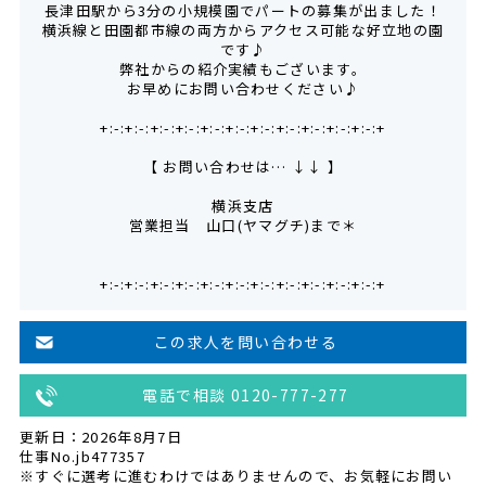
長津田駅から3分の小規模園でパートの募集が出ました！
横浜線と田園都市線の両方からアクセス可能な好立地の園
です♪
弊社からの紹介実績もございます。
お早めにお問い合わせください♪
+:-:+:-:+:-:+:-:+:-:+:-:+:-:+:-:+:-:+:-:+:-:+
【 お問い合わせは… ↓↓ 】
横浜支店
営業担当 山口(ヤマグチ)まで＊
+:-:+:-:+:-:+:-:+:-:+:-:+:-:+:-:+:-:+:-:+:-:+
この求人を問い合わせる
電話で相談 0120-777-277
更新日：2026年8月7日
仕事No.jb477357
※すぐに選考に進むわけではありませんので、お気軽にお問い