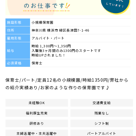
施設形態
小規模保育園
住所
神奈川県 横浜市 緑区長津田7-1-46
雇用形態
アルバイト・パート
時給 1,300円～1,350円
給与
入職後3ヶ月間のみ1300円のスタートです
時給UPされました！
必須資格
保育士
保育士/パート/定員12名の小規模園/時給1350円/弊社から
の紹介実績あり/お家のような作りの保育園です♪
未経験OK
交通費支給
福利厚生充実
残業なし
研修あり
シフト制
主婦活躍中・主夫活躍中
パートアルバイト