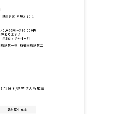
園
 世田谷区 宮坂2-10-1
員
40,000円～330,000円
加算あります♪
 年2回 / 合計4ヶ月
園教諭第一種 幼稚園教諭第二
172日＊/新卒さんも応募
福利厚生充実