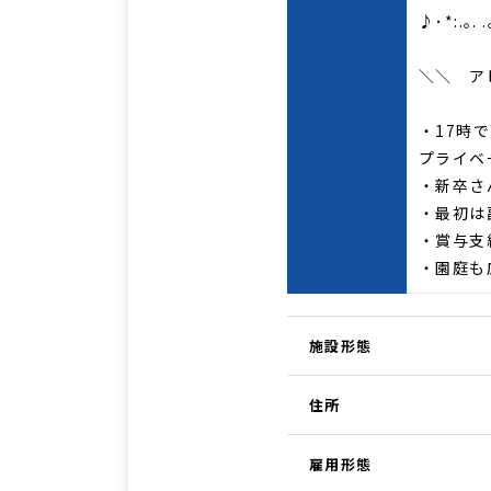
♪･*:.｡. .
＼＼ ア
・17時
プライベ
・新卒さ
・最初は
・賞与支
・園庭も
施設形態
住所
雇用形態