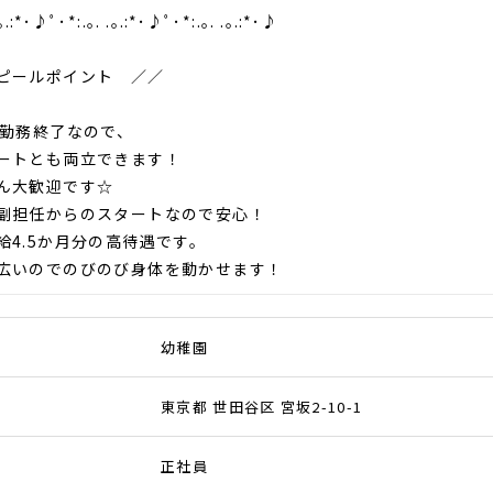
｡.:*･♪ﾟ･*:.｡. .｡.:*･♪ﾟ･*:.｡. .｡.:*･♪
ピールポイント ／／
で勤務終了なので、
ートとも両立できます！
ん大歓迎です☆
副担任からのスタートなので安心！
給4.5か月分の高待遇です。
広いのでのびのび身体を動かせます！
幼稚園
東京都 世田谷区 宮坂2-10-1
正社員