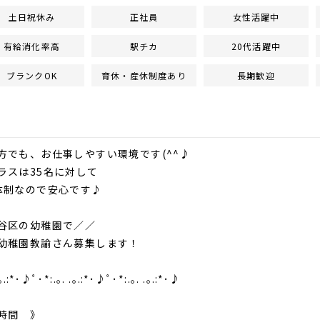
土日祝休み
正社員
女性活躍中
有給消化率高
駅チカ
20代活躍中
ブランクOK
育休・産休制度あり
長期歓迎
方でも、お仕事しやすい環境です(^^♪
ラスは35名に対して
体制なので安心です♪
谷区の幼稚園で／／
幼稚園教諭さん募集します！
｡.:*･♪ﾟ･*:.｡. .｡.:*･♪ﾟ･*:.｡. .｡.:*･♪
時間 》