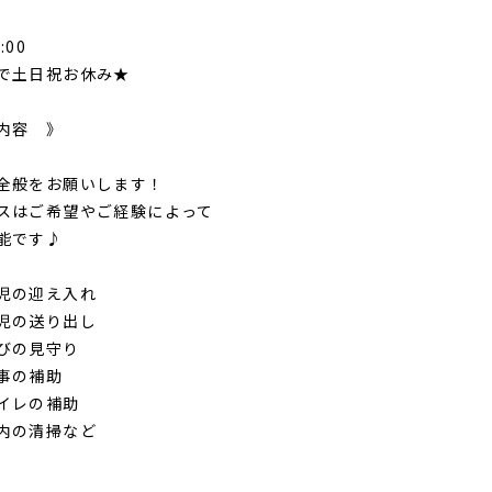
:00
で土日祝お休み★
内容 》
全般をお願いします！
スはご希望やご経験によって
能です♪
の迎え入れ
の送り出し
の見守り
の補助
レの補助
の清掃など