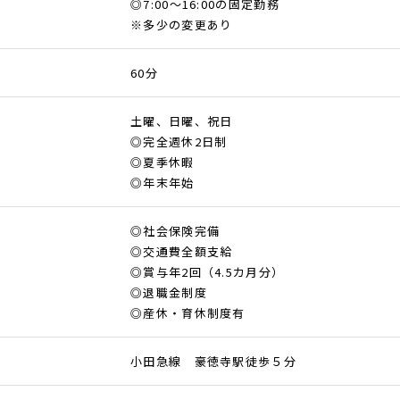
◎7:00～16:00の固定勤務
※多少の変更あり
60分
土曜、日曜、祝日
◎完全週休2日制
◎夏季休暇
◎年末年始
◎社会保険完備
◎交通費全額支給
◎賞与年2回（4.5カ月分）
◎退職金制度
◎産休・育休制度有
小田急線 豪徳寺駅徒歩５分