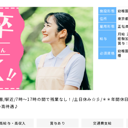
施設形態
幼稚
住所
東京都
雇用形態
正社
月給 2
給与
経験
賞与：
幼稚
必須資格
種
園/駅近/7時～17時の間で残業なし！/土日休み☆彡/＊＊年間休日
の高待遇♪
高給与・高収入
賞与あり
交通費支給