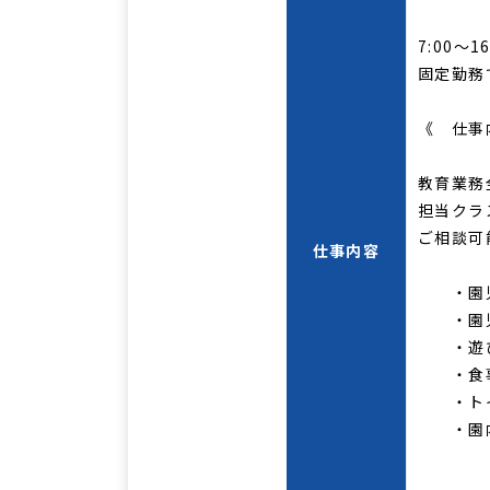
7:00～16
固定勤務
《 仕事
教育業務
担当クラ
ご相談可
仕事内容
・園児
・園児
・遊び
・食事
・トイ
・園内