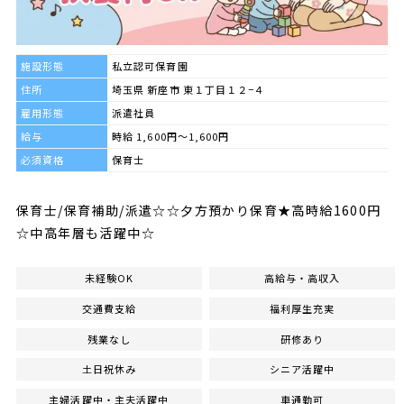
施設形態
私立認可保育園
住所
埼玉県 新座市 東１丁目１２−４
雇用形態
派遣社員
給与
時給 1,600円～1,600円
必須資格
保育士
保育士/保育補助/派遣☆☆夕方預かり保育★高時給1600円
☆中高年層も活躍中☆
未経験OK
高給与・高収入
交通費支給
福利厚生充実
残業なし
研修あり
土日祝休み
シニア活躍中
主婦活躍中・主夫活躍中
車通勤可