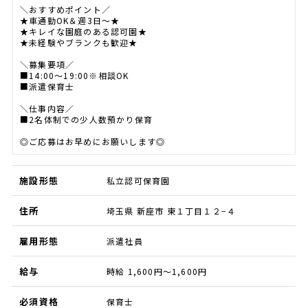
＼おすすめポイント／
★車通勤OK＆週3日～★
★キレイな園庭のある認可園★
★未経験やブランクも歓迎★
＼募集要項／
■14:00～19:00※相談OK
■派遣保育士
＼仕事内容／
■2名体制での少人数預かり保育
◎ご応募はお早めにお願いします◎
施設形態
私立認可保育園
住所
埼玉県 新座市 東１丁目１２−４
雇用形態
派遣社員
給与
時給 1,600円～1,600円
必須資格
保育士