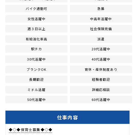
バイク通勤可
急募
女性活躍中
中高年活躍中
週３日以上
社会保険完備
有給消化率高
派遣
駅チカ
20代活躍中
30代活躍中
40代活躍中
ブランクOK
育休・産休制度あり
長期歓迎
経験者歓迎
ミドル活躍
詳細応相談
50代活躍中
60代活躍中
仕事内容
◆◇◆保育士募集◆◇◆
￣￣￣￣￣￣￣￣￣￣￣