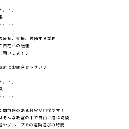
・。・。
容
・。・。
の療育、支援、付随する業務
ご自宅への送迎
お願いします♪
気軽にお問合せ下さい♪
・。・。
徴
・。・。
た開放感のある教室が自慢です！
はそんな教室の中で自由に遊ぶ時間、
題やグループでの運動遊びの時間、