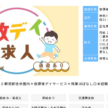
施設形態
放課
神奈川
住所
目21
雇用形態
正社
月給 2
◇基本
◇その
給与
150,
※試
更な
必須資格
保育
☆彡鶴見駅徒歩圏内＊放課後デイサービス＊残業ほぼなし◎未経験
高給与・高収入
昇給あり
交通費支給
見学のみOK
主婦活躍中・主夫活躍中
正社員