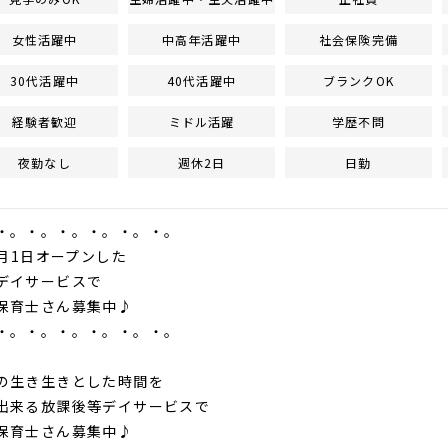
女性活躍中
中高年活躍中
社会保険完備
30代活躍中
40代活躍中
ブランクOK
経験者歓迎
ミドル活躍
学歴不問
夜勤なし
週休2日
日勤
・。・。・。・。・。・。
3月1日オープンした
デイサービスで
保育士さん募集中♪
・。・。・。・。・。・。
の生き生きとした時間を
出来る放課後等デイサービスで
保育士さん募集中♪