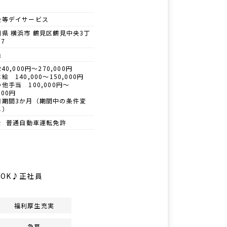
後等デイサービス
県 横浜市 鶴見区鶴見中央3丁
−7
員
40,000円～270,000円
給 140,000～150,000円
他手当 100,000円～
000円
用期間3か月（期間中の条件変
し）
士 普通自動車運転免許
OK♪正社員
福利厚生充実
急募