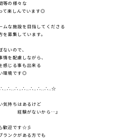
間等の様々な
って楽しんでいます◎
ームな施設を目指してくださる
方を募集しています。
ぼないので、
事情を配慮しながら、
を感じる事も出来る
い環境です◎
∴..∴..∴..∴..∴..∴..∴..☆
い気持ちはあるけど
がないから…』
も歓迎です☆彡
ブランクがある方でも