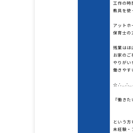
工作の時
教具を使
アットホ
保育士の
残業はほ
お家のご
やりがい
働きやす
☆∴..∴..
『働きた
経験
という方
未経験・