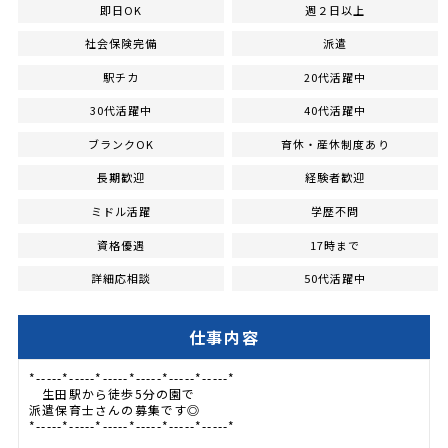
即日OK
週２日以上
社会保険完備
派遣
駅チカ
20代活躍中
30代活躍中
40代活躍中
ブランクOK
育休・産休制度あり
長期歓迎
経験者歓迎
ミドル活躍
学歴不問
資格優遇
17時まで
詳細応相談
50代活躍中
仕事内容
*-----*-----*-----*-----*-----*-----*
生田駅から徒歩5分の園で
派遣保育士さんの募集です◎
*-----*-----*-----*-----*-----*-----*