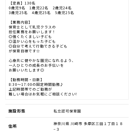
【定員】130名
0歳児9名 1歳児22名 2歳児24名
3歳児25名 4歳児25名 5歳児25名
【業務内容】
保育士として乳児クラスの
担任業務をお願いします！
◎強くたくましい子ども
◎温かい心をもった子ども
◎自分で考えて行動できる子ども
が保育目標です☆
心身共に健やかな園児になれるよう、
一人ひとりの成長のお手伝いを
お願いいたします◎
【勤務時間・日数】
8:30～17:00の固定時間勤務♪
上記時間帯でのご勤務が
難しい場合はお気軽にご相談ください!
施設形態
私立認可保育園
神奈川県 川崎市 多摩区三田１丁目１８
住所
−３