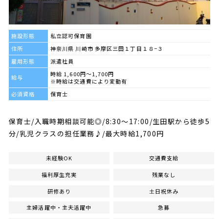
施設形態
私立認可保育園
住所
神奈川県 川崎市 多摩区三田１丁目１８−３
雇用形態
派遣社員
時給 1,600円～1,700円
給与
※時給は交通費により変動有
必須資格
保育士
保育士/入職時期相談可能◎/8:30～17:00/生田駅から徒歩5
分/乳児クラスの担任業務♪/最大時給1,700円
未経験OK
交通費支給
福利厚生充実
残業なし
研修あり
土日祝休み
主婦活躍中・主夫活躍中
急募