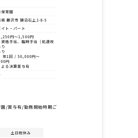
模保育園
県 藤沢市 鵠沼石上2-8-5
バイト・パート
1,250円～1,500円
、資格手当、臨時手当（処遇改
あり
あり
 年1回 / 50,000円〜
000円
による決算賞与有
士
保育園/賞与有/勤務開始時期ご
土日祝休み