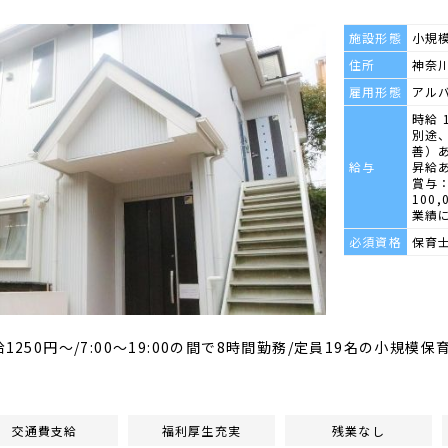
施設形態
小規
住所
神奈川
雇用形態
アル
時給 
別途
善）
給与
昇給
賞与：
100,
業績
必須資格
保育
1250円～/7:00～19:00の間で8時間勤務/定員19名の小規模
交通費支給
福利厚生充実
残業なし