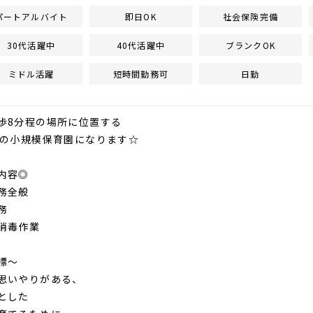
パートアルバイト
即日OK
社会保険完備
30代活躍中
40代活躍中
ブランクOK
ミドル活躍
短時間勤務可
日勤
歩8分程の場所に位置する
名の小規模保育園になります☆
内容◎
務全般
務
消毒作業
標～
思いやりがある、
とした