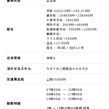
雇用形態
正社員
月給 224,610円～285,370円
基本給：184800円～238560円
千葉市手当：28810円
特別手当：2000円～6000円
給与
処遇改善手当：9000円～12000円
職務手当：
クラス担任→3360円
主任→11760円
賞与： 年2回 / 合計2ヶ月
必須資格
保育士
活かせるスキル
今までのご経験活かせます◎
交通費支給
上限35000円
07時00分 ～ 16時00分
08時00分 ～ 17時00分
10時00分 ～ 19時00分
勤務時間
7時 ～ 19時の間の8時間 程度