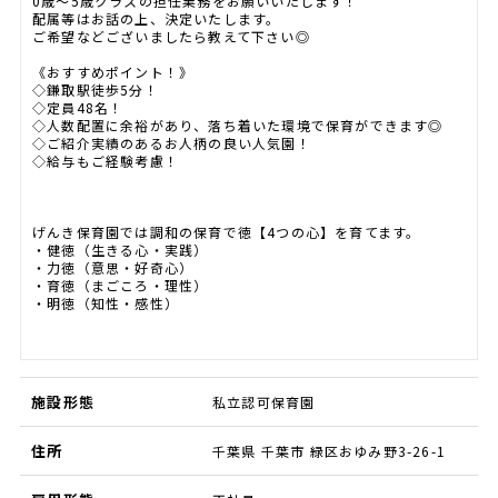
0歳～5歳クラスの担任業務をお願いいたします！
配属等はお話の上、決定いたします。
ご希望などございましたら教えて下さい◎
《おすすめポイント！》
◇鎌取駅徒歩5分！
◇定員48名！
◇人数配置に余裕があり、落ち着いた環境で保育ができます◎
◇ご紹介実績のあるお人柄の良い人気園！
◇給与もご経験考慮！
げんき保育園では調和の保育で徳【4つの心】を育てます。
・健徳（生きる心・実践）
・力徳（意思・好奇心）
・育徳（まごころ・理性）
・明徳（知性・感性）
施設形態
私立認可保育園
住所
千葉県 千葉市 緑区おゆみ野3-26-1