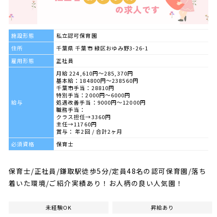
施設形態
私立認可保育園
住所
千葉県 千葉市 緑区おゆみ野3-26-1
雇用形態
正社員
月給 224,610円～285,370円
基本給：184800円～238560円
千葉市手当：28810円
特別手当：2000円～6000円
給与
処遇改善手当：9000円～12000円
職務手当：
クラス担任→3360円
主任→11760円
賞与： 年2回 / 合計2ヶ月
必須資格
保育士
保育士/正社員/鎌取駅徒歩5分/定員48名の認可保育園/落ち
着いた環境/ご紹介実績あり！お人柄の良い人気園！
未経験OK
昇給あり