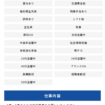
賞与あり
交通費支給
福利厚生充実
残業手当あり
研修あり
シフト制
正社員
急募
即日OK
女性活躍中
中高年活躍中
社会保険完備
有給消化率高
駅チカ
20代活躍中
30代活躍中
40代活躍中
ブランクOK
長期歓迎
経験者歓迎
50代活躍中
仕事内容