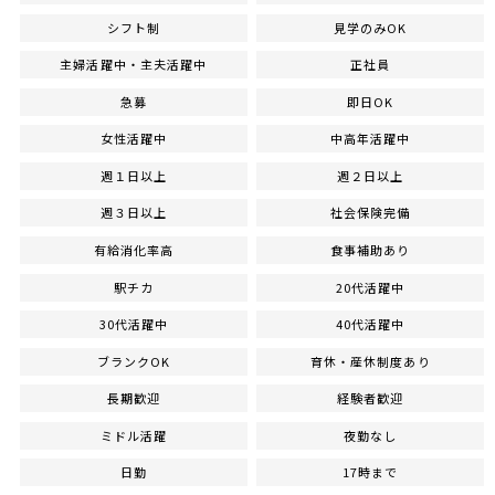
シフト制
見学のみOK
主婦活躍中・主夫活躍中
正社員
急募
即日OK
女性活躍中
中高年活躍中
週１日以上
週２日以上
週３日以上
社会保険完備
有給消化率高
食事補助あり
駅チカ
20代活躍中
30代活躍中
40代活躍中
ブランクOK
育休・産休制度あり
長期歓迎
経験者歓迎
ミドル活躍
夜勤なし
日勤
17時まで