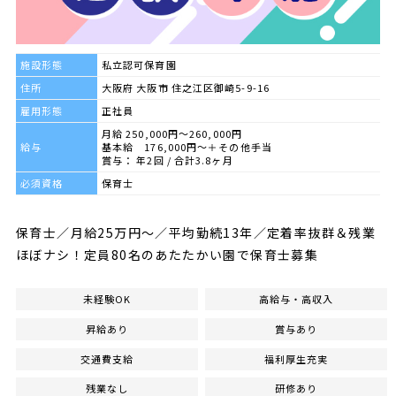
施設形態
私立認可保育園
住所
大阪府 大阪市 住之江区御崎5-9-16
雇用形態
正社員
月給 250,000円～260,000円
給与
基本給 176,000円～＋その他手当
賞与： 年2回 / 合計3.8ヶ月
必須資格
保育士
保育士／月給25万円〜／平均勤続13年／定着率抜群＆残業
ほぼナシ！定員80名のあたたかい園で保育士募集
未経験OK
高給与・高収入
昇給あり
賞与あり
交通費支給
福利厚生充実
残業なし
研修あり