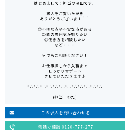
はじめまして！担当の湯田です。
求人をご覧いただき
ありがとうございます＾＾
◎不明な点や不安な点がある
◎園の雰囲気が知りたい
◎働き方を相談したい
など・・・
何でもご相談ください！
お仕事探しから入職まで
しっかりサポート
させていただきます♪
*∴*∴*∴*∴*∴*∴*∴*∴*∴*∴*∴*∴
(担当：ゆだ)
この求人を問い合わせる
電話で相談 0120-777-277