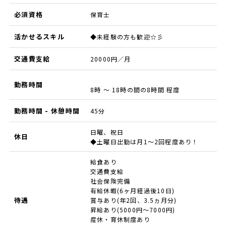
必須資格
保育士
活かせるスキル
◆未経験の方も歓迎☆彡
交通費支給
20000円／月
勤務時間
8時 ～ 18時の間の8時間 程度
勤務時間 - 休憩時間
45分
日曜、祝日
休日
◆土曜日出勤は月1～2回程度あり！
給食あり
交通費支給
社会保険完備
有給休暇(6ヶ月経過後10日)
待遇
賞与あり(年2回、3.5ヵ月分)
昇給あり(5000円～7000円)
産休・育休制度あり