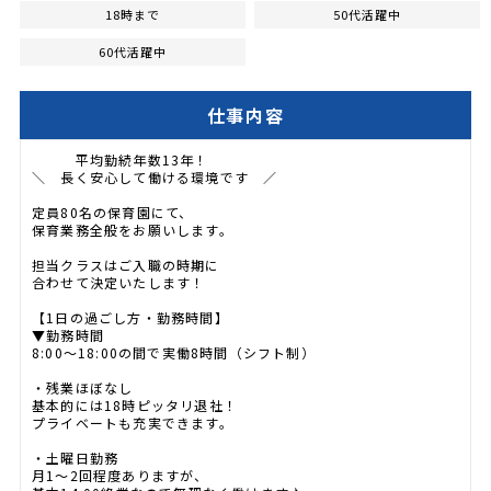
18時まで
50代活躍中
60代活躍中
仕事内容
平均勤続年数13年！
＼ 長く安心して働ける環境です ／
定員80名の保育園にて、
保育業務全般をお願いします。
担当クラスはご入職の時期に
合わせて決定いたします！
【1日の過ごし方・勤務時間】
▼勤務時間
8:00〜18:00の間で実働8時間（シフト制）
・残業ほぼなし
基本的には18時ピッタリ退社！
プライベートも充実できます。
・土曜日勤務
月1〜2回程度ありますが、