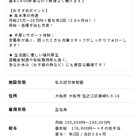
基本14:00終業なので無理なく働けます♪
【おすすめポイント】
★ 高水準の待遇
月給25万〜26万円＋賞与年2回（3.8ヶ月分）！
昇給・各種手当も充実！
★ 手厚いサポート体制：
定着率が高く、困ったときも先輩スタッフがしっかりフォローし
ます！
★ 生活面に優しい福利厚生
退職金制度や有給取得率も高く、
急なお休み（お子様の熱など）にも寛容な職場です！
施設形態
私立認可保育園
住所
大阪府 大阪市 住之江区御崎5-9-16
雇用形態
正社員
月給 250,000円～260,000円
給与
基本給 176,000円～＋その他手当
賞与： 年2回 / 合計3.8ヶ月