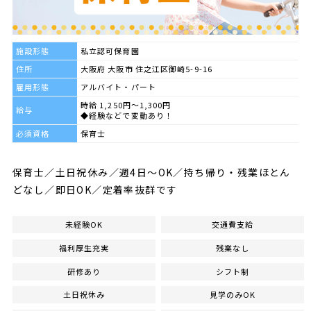
施設形態
私立認可保育園
住所
大阪府 大阪市 住之江区御崎5-9-16
雇用形態
アルバイト・パート
時給 1,250円～1,300円
給与
◆経験などで変動あり！
必須資格
保育士
保育士／土日祝休み／週4日～OK／持ち帰り・残業ほとん
どなし／即日OK／定着率抜群です
未経験OK
交通費支給
福利厚生充実
残業なし
研修あり
シフト制
土日祝休み
見学のみOK