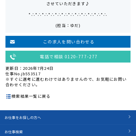
させていただきます♪
*∴*∴*∴*∴*∴*∴*∴*∴*∴*∴*∴*∴
(担当：ゆだ)
この求人を問い合わせる
電話で相談 0120-777-277
更新日：2026年7月24日
仕事No.jb553517
※すぐに選考に進むわけではありませんので、お気軽にお問い
合わせください。
検索結果一覧に戻る
お仕事をお探しの方へ
お仕事検索