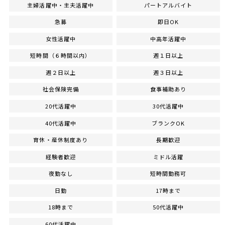
主婦活躍中・主夫活躍中
パートアルバイト
急募
即日OK
女性活躍中
中高年活躍中
短時間（６時間以内）
週１日以上
週２日以上
週３日以上
社会保険完備
食事補助あり
20代活躍中
30代活躍中
40代活躍中
ブランクOK
育休・産休制度あり
長期歓迎
経験者歓迎
ミドル活躍
夜勤なし
短時間勤務可
日勤
17時まで
18時まで
50代活躍中
60代活躍中