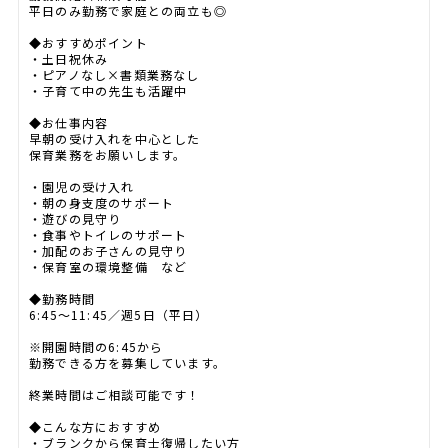
平日のみ勤務で家庭との両立も◎
◆おすすめポイント
・土日祝休み
・ピアノなし×書類業務なし
・子育て中の先生も活躍中
◆お仕事内容
早朝の受け入れを中心とした
保育業務をお願いします。
・園児の受け入れ
・朝の身支度のサポート
・遊びの見守り
・食事やトイレのサポート
・加配のお子さんの見守り
・保育室の環境整備 など
◆勤務時間
6:45～11:45／週5日（平日）
※開園時間の6:45から
勤務できる方を募集しています。
終業時間はご相談可能です！
◆こんな方におすすめ
・ブランクから保育士復帰したい方