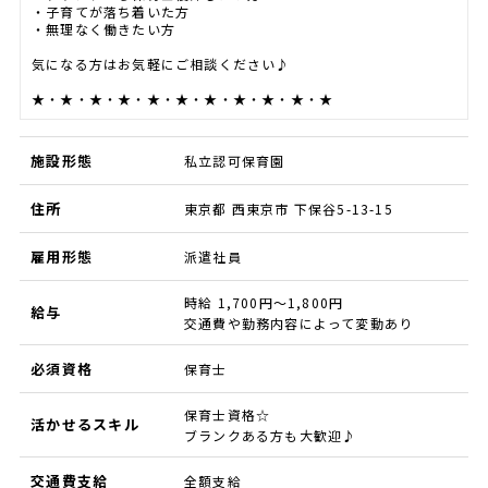
・子育てが落ち着いた方
・無理なく働きたい方
気になる方はお気軽にご相談ください♪
★・★・★・★・★・★・★・★・★・★・★
施設形態
私立認可保育園
住所
東京都 西東京市 下保谷5-13-15
雇用形態
派遣社員
時給 1,700円～1,800円
給与
交通費や勤務内容によって変動あり
必須資格
保育士
保育士資格☆
活かせるスキル
ブランクある方も大歓迎♪
交通費支給
全額支給