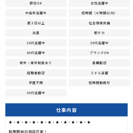
即日OK
女性活躍中
中高年活躍中
短時間（６時間以内）
週３日以上
社会保険完備
派遣
駅チカ
20代活躍中
30代活躍中
40代活躍中
ブランクOK
育休・産休制度あり
長期歓迎
経験者歓迎
ミドル活躍
学歴不問
短時間勤務可
50代活躍中
仕事内容
★・★・★・★・★・★・★・★・★・★・★
勤務開始日相談可能！