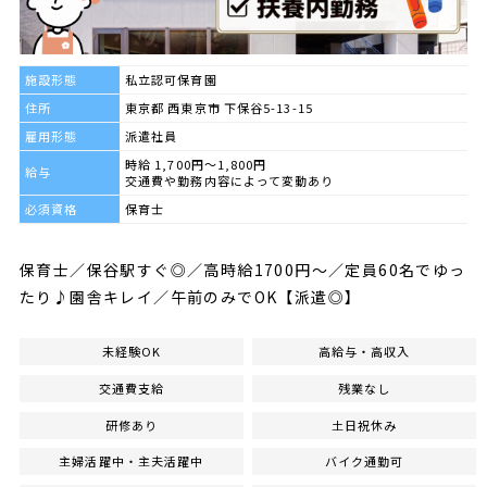
施設形態
私立認可保育園
住所
東京都 西東京市 下保谷5-13-15
雇用形態
派遣社員
時給 1,700円～1,800円
給与
交通費や勤務内容によって変動あり
必須資格
保育士
保育士／保谷駅すぐ◎／高時給1700円～／定員60名でゆっ
たり♪園舎キレイ／午前のみでOK【派遣◎】
未経験OK
高給与・高収入
交通費支給
残業なし
研修あり
土日祝休み
主婦活躍中・主夫活躍中
バイク通勤可