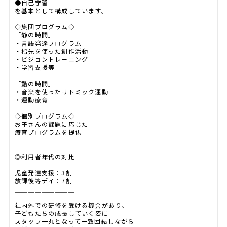
●自己学習
を基本として構成しています。
◇集団プログラム◇
「静の時間」
・言語発達プログラム
・指先を使った創作活動
・ビジョントレーニング
・学習支援等
「動の時間」
・音楽を使ったリトミック運動
・運動療育
◇個別プログラム◇
お子さんの課題に応じた
療育プログラムを提供
◎利用者年代の対比
￣￣￣￣￣￣￣￣￣
児童発達支援：3割
放課後等デイ：7割
＿＿＿＿＿＿＿＿＿
社内外での研修を受ける機会があり、
子どもたちの成長していく姿に
スタッフ一丸となって一致団結しながら