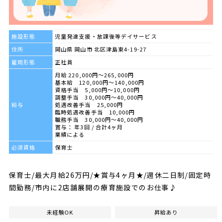
施設形態
児童発達支援・放課後等デイサービス
住所
岡山県 岡山市 北区津島東4-19-27
雇用形態
正社員
月給 220,000円～265,000円
基本給 120,000円～140,000円
資格手当 5,000円～10,000円
調整手当 30,000円～40,000円
給与
処遇改善手当 25,000円
臨時処遇改善手当 10,000円
職務手当 30,000円～40,000円
賞与： 年3回 / 合計4ヶ月
業績による
必須資格
保育士
保育士/最大月給26万円/★賞与4ヶ月★/週休二日制/固定時
間勤務/市内に2店舗展開の療育施設でのお仕事♪
未経験OK
昇給あり