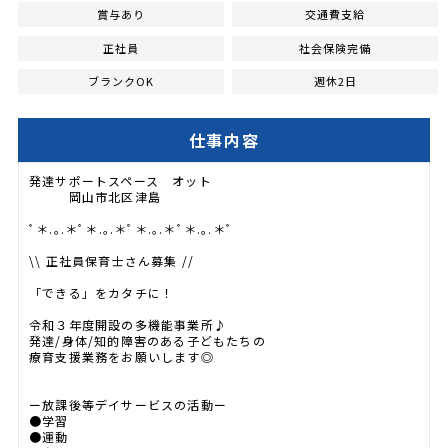
賞与あり
交通費支給
正社員
社会保険完備
ブランクOK
週休2日
仕事内容
発達サポートスペース オット
岡山市北区津島
ﾟ＊.｡.＊ﾟ＊.｡.＊ﾟ＊.｡.＊ﾟ＊.｡.＊ﾟ
\\ 正社員保育士さん募集 //
「できる」をカタチに！
令和３年度開設の多機能事業所♪
発達/身体/知的障害のある子どもたちの
療育支援業務をお願いします◎
ー放課後等デイサービスの活動ー
●学習
●運動