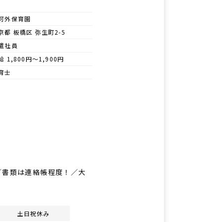
可外保育園
京都 板橋区 弥生町2-5
遣社員
給 1,800円～1,900円
育士
／書類は連絡帳程度！／大
土日祝休み