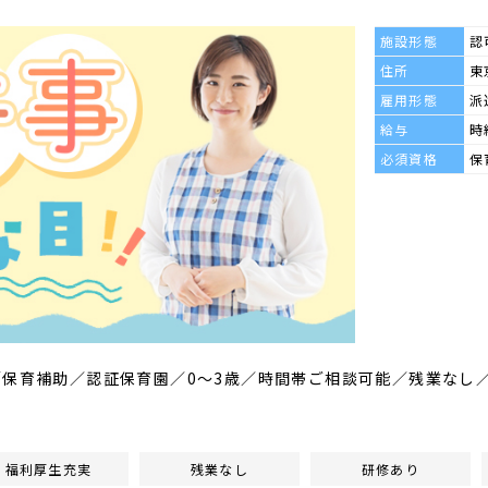
施設形態
認
住所
東
雇用形態
派
給与
時
必須資格
保
／保育補助／認証保育園／0～3歳／時間帯ご相談可能／残業なし
福利厚生充実
残業なし
研修あり