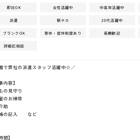
即日OK
女性活躍中
中高年活躍中
派遣
駅チカ
20代活躍中
ブランクOK
育休・産休制度あり
長期歓迎
詳細応相談
園で弊社の派遣スタッフ活躍中☆／
事内容】
もの見守り
室のお掃除
介助
帳の記入 など
時間】