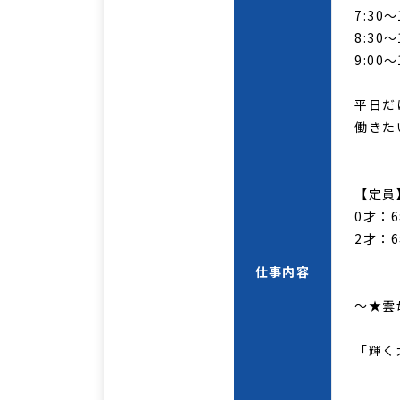
7:30～1
8:30～1
9:00～
平日だけ
働きたい
【定員】
0才：6
2才：6
仕事内容
～★雲
「輝く
輝く