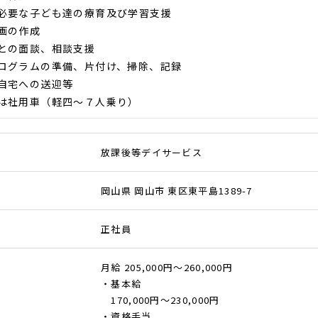
必要な子ども達の療育及び学習支援
画の作成
との面談、相談支援
ログラムの準備、片付け、掃除、記録
自宅への送迎等
社用車（軽四～７人乗り）
放課後等デイサービス
岡山県 岡山市 東区東平島1389-7
正社員
月給 205,000円～260,000円
・基本給
170,000円～230,000円
・資格手当