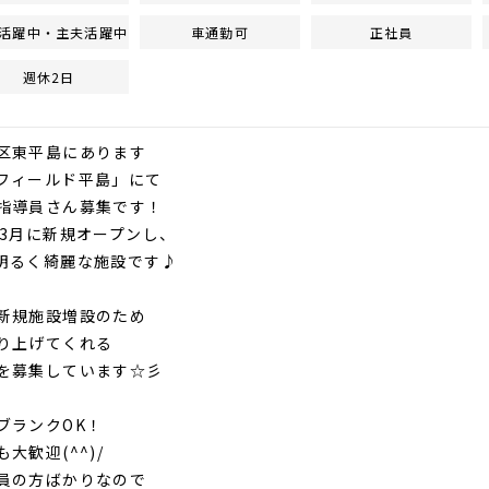
活躍中・主夫活躍中
車通勤可
正社員
週休2日
区東平島にあります
フィールド平島」にて
指導員さん募集です！
年3月に新規オープンし、
明るく綺麗な施設です♪
新規施設増設のため
り上げてくれる
を募集しています☆彡
ブランクOK！
大歓迎(^^)/
員の方ばかりなので