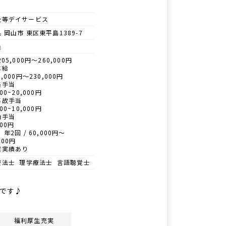
後等デイサービス
 岡山市 東区東平島1389-7
員
05,000円～260,000円
本給
,000円～230,000円
格手当
00~20,000円
事故手当
00~10,000円
勤手当
00円
 年2回 / 60,000円〜
000円
度実績あり
療法士 理学療法士 言語聴覚士
設です♪
福利厚生充実