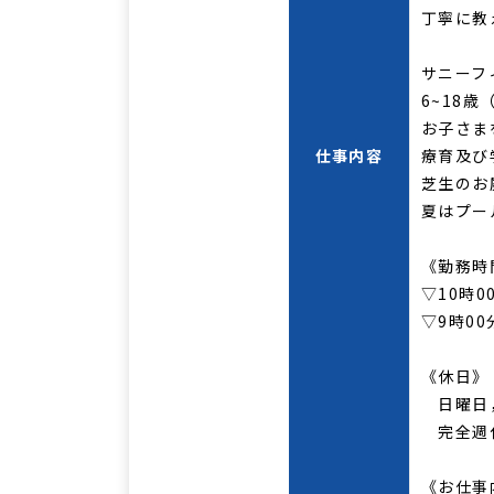
丁寧に教
サニーフ
6~18
お子さま
仕事内容
療育及び
芝生のお
夏はプー
《勤務時
▽10時0
▽9時0
《休日》
日曜日
完全週休
《お仕事