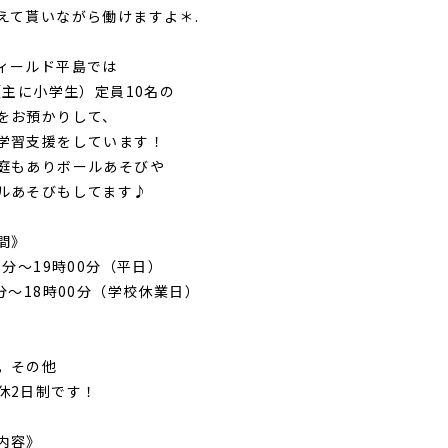
えて貰いながら働けますよ＊.
ィールド平島では
歳（主に小学生）定員10名の
をお預かりして、
学習支援をしています！
庭もありボールあそびや
ルあそびもしてます♪
間》
0分〜19時00分（平日）
0分〜18時00分（学校休業日）
，その他
2日制です！
内容》