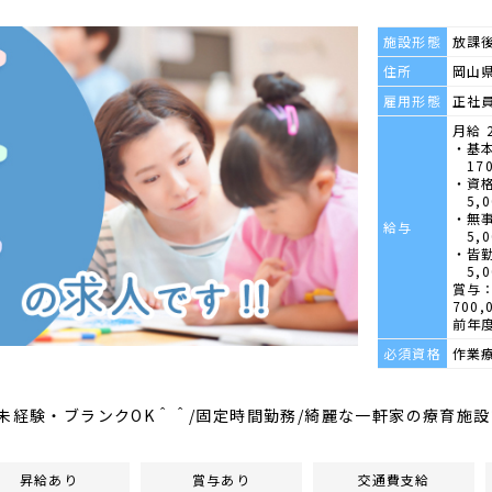
施設形態
放課
住所
岡山県
雇用形態
正社
月給 2
・基
170
・資
5,0
・無
給与
5,0
・皆
5,0
賞与：
700,
前年
必須資格
作業
/未経験・ブランクOK＾＾/固定時間勤務/綺麗な一軒家の療育施
昇給あり
賞与あり
交通費支給