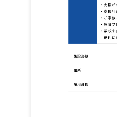
・支援が
・支援計
・ご家族
・療育プ
・学校や
送迎には
施設形態
住所
雇用形態