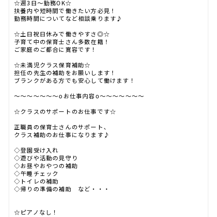
☆週3日～勤務OK☆
扶養内や短時間で働きたい方必見！
勤務時間についてなど相談乗ります♪
☆土日祝日休みで働きやすさ◎☆
子育て中の保育士さん多数在籍！
ご家庭のご都合に寛容です！
☆未満児クラス保育補助☆
担任の先生の補助をお願いします！
ブランクがある方でも安心して働けます！
～～～～～～～oお仕事内容o～～～～～～～
☆クラスのサポートのお仕事です☆
正職員の保育士さんのサポート、
クラス補助のお仕事になります♪
◇登園受け入れ
◇遊びや活動の見守り
◇お昼やおやつの補助
◇午睡チェック
◇トイレの補助
◇帰りの準備の補助 など・・・
☆ピアノなし！