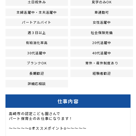
土日祝休み
見学のみOK
主婦活躍中・主夫活躍中
車通勤可
パートアルバイト
女性活躍中
週３日以上
社会保険完備
有給消化率高
20代活躍中
30代活躍中
40代活躍中
ブランクOK
育休・産休制度あり
長期歓迎
経験者歓迎
詳細応相談
仕事内容
高崎市の認定こども園さんで
パート保育士のお仕事になります！
～～～～～oオススメポイントo～～～～～