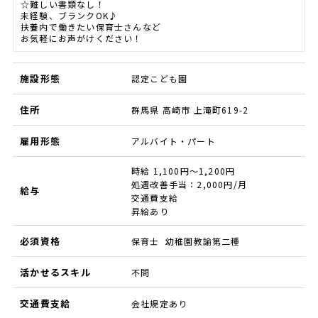
☆難しい書類なし！
未経験、ブランクOK♪
扶養内で働きたい保育士さんなど
お気軽にお声がけください！
施設形態
認定こども園
住所
群馬県 高崎市 上滝町619-2
雇用形態
アルバイト・パート
時給 1,100円～1,200円
処遇改善手当：2,000円/月
給与
交通費支給
昇給あり
必須資格
保育士 幼稚園教諭第二種
活かせるスキル
不問
交通費支給
会社規定あり