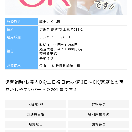
施設形態
認定こども園
住所
群馬県 高崎市 上滝町619-2
雇用形態
アルバイト・パート
時給 1,100円～1,200円
処遇改善手当：2,000円/月
給与
交通費支給
昇給あり
必須資格
保育士 幼稚園教諭第二種
保育補助/扶養内OK/土日祝日休み/週3日～OK/家庭との両
立がしやすいパートのお仕事です♪
未経験OK
昇給あり
交通費支給
福利厚生充実
残業なし
研修あり