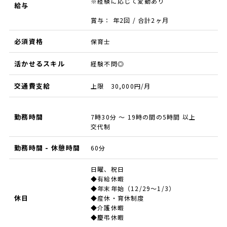
※経験に応じて変動あり
給与
賞与： 年2回 / 合計2ヶ月
必須資格
保育士
活かせるスキル
経験不問◎
交通費支給
上限 30,000円/月
勤務時間
7時30分 ～ 19時の間の5時間 以上
交代制
勤務時間 - 休憩時間
60分
日曜、祝日
◆有給休暇
◆年末年始（12/29～1/3）
休日
◆産休・育休制度
◆介護休暇
◆慶弔休暇