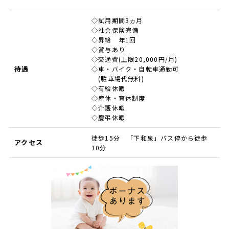
◇試用期間3ヵ月
◇社会保険完備
◇昇給 年1回
◇賞与あり
◇交通費(上限20,000円/月)
待遇
◇車・バイク・自転車通勤可
(駐車場代無料)
◇有給休暇
◇産休・育休制度
◇介護休暇
◇慶弔休暇
徒歩15分 「下和泉」バス停から徒歩
アクセス
10分