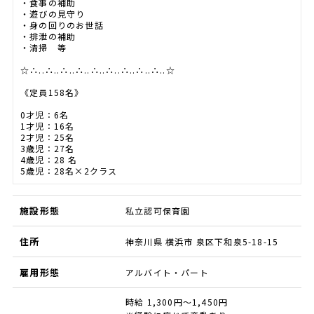
・食事の補助
・遊びの見守り
・身の回りのお世話
・排泄の補助
・清掃 等
☆∴..∴..∴..∴..∴..∴..∴..∴..∴..☆
《定員158名》
0才児：6名
1才児：16名
2才児：25名
3歳児：27名
4歳児：28 名
5歳児：28名×2クラス
施設形態
私立認可保育園
住所
神奈川県 横浜市 泉区下和泉5-18-15
雇用形態
アルバイト・パート
時給 1,300円～1,450円