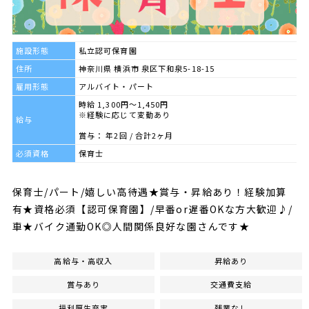
施設形態
私立認可保育園
住所
神奈川県 横浜市 泉区下和泉5-18-15
雇用形態
アルバイト・パート
時給 1,300円～1,450円
※経験に応じて変動あり
給与
賞与： 年2回 / 合計2ヶ月
必須資格
保育士
保育士/パート/嬉しい高待遇★賞与・昇給あり！経験加算
有★資格必須【認可保育園】/早番or遅番OKな方大歓迎♪/
車★バイク通勤OK◎人間関係良好な園さんです★
高給与・高収入
昇給あり
賞与あり
交通費支給
福利厚生充実
残業なし