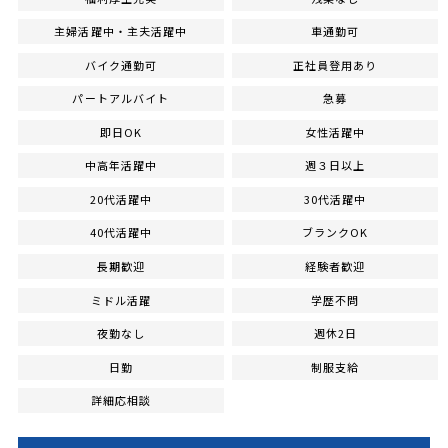
主婦活躍中・主夫活躍中
車通勤可
バイク通勤可
正社員登用あり
パートアルバイト
急募
即日OK
女性活躍中
中高年活躍中
週３日以上
20代活躍中
30代活躍中
40代活躍中
ブランクOK
長期歓迎
経験者歓迎
ミドル活躍
学歴不問
夜勤なし
週休2日
日勤
制服支給
詳細応相談