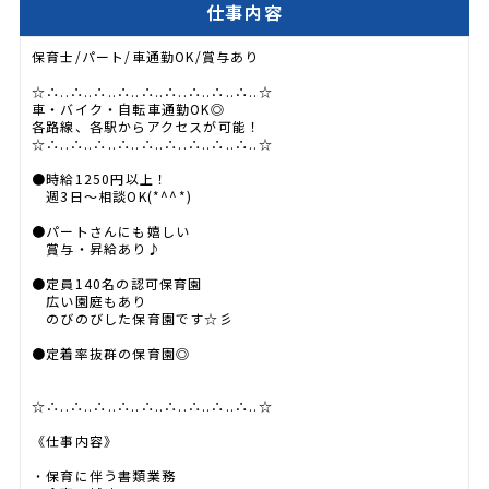
仕事内容
保育士/パート/車通勤OK/賞与あり
☆∴..∴..∴..∴..∴..∴..∴..∴..∴..☆
車・バイク・自転車通勤OK◎
各路線、各駅からアクセスが可能！
☆∴..∴..∴..∴..∴..∴..∴..∴..∴..☆
●時給1250円以上！
週3日～相談OK(*^^*)
●パートさんにも嬉しい
賞与・昇給あり♪
●定員140名の認可保育園
広い園庭もあり
のびのびした保育園です☆彡
●定着率抜群の保育園◎
☆∴..∴..∴..∴..∴..∴..∴..∴..∴..☆
《仕事内容》
・保育に伴う書類業務