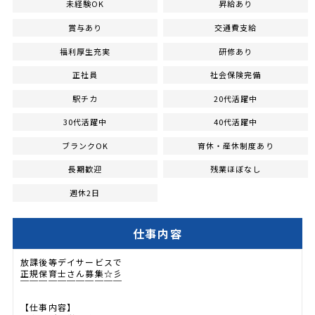
未経験OK
昇給あり
賞与あり
交通費支給
福利厚生充実
研修あり
正社員
社会保険完備
駅チカ
20代活躍中
30代活躍中
40代活躍中
ブランクOK
育休・産休制度あり
長期歓迎
残業ほぼなし
週休2日
仕事内容
放課後等デイサービスで
正規保育士さん募集☆彡
￣￣￣￣￣￣￣￣￣￣￣
【仕事内容】