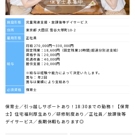
施設形態
児童発達支援・放課後等デイサービス
住所
東京都 大田区 雪谷大塚町10-2
雇用形態
正社員
月給 270,000円～330,000円
固定残業：18,600円（固定残業10時間/超過分別途支給）
資格手当：20,000円
処遇改善：40,000円
給与
居住支援：20,000円
※給与は経験や能力によって決定いたします。
賞与： 年2回
賞与は業績により支給あり
必須資格
保育士
保育士／引っ越しサポートあり！18:30までの勤務！【保育
士】住宅福利厚生あり／研修制度あり／正社員／放課後等
デイサービス／長期休暇もあります◎