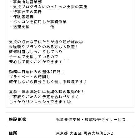
・事業所運営業務
・支援プログラムにのっとった支援の実施
・行事計画の実行
・保護者連携
・パソコンを使用した事務作業
・送迎支援 他
支援の必要な子供たちが通う通所施設◎
未経験やブランクのある方も大歓迎！
研修制度もしっかりしており
チームで支援しているので
安心して働くことができます＾＾
勤務は日曜休みの週休2日制！
プライベートの時間も
確保しながら自分らしく働ける環境です♪
夏季・年末年始には長期休暇の取得OK！
ご家族やご友人と予定を合わせやすく
しっかりリフレッシュできます◎
施設形態
児童発達支援・放課後等デイサービス
住所
東京都 大田区 雪谷大塚町10-2