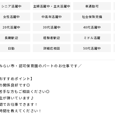
シニア活躍中
主婦活躍中・主夫活躍中
車通勤可
女性活躍中
中高年活躍中
社会保険完備
20代活躍中
30代活躍中
40代活躍中
長期歓迎
経験者歓迎
ミドル活躍
日勤
詳細応相談
50代活躍中
みらい市・認可保育園のパートのお仕事です／
すめポイント】
の関係良好です◎
苦手な方もご相談ください◎
生が弾いています♪
間でお仕事できます！
時間を教えてください！