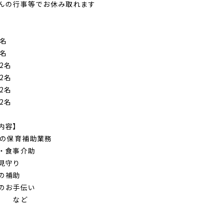
んの行事等でお休み取れます
3名
9名
2名
2名
2名
2名
内容】
児の保育補助業務
・食事介助
見守り
の補助
のお手伝い
 など