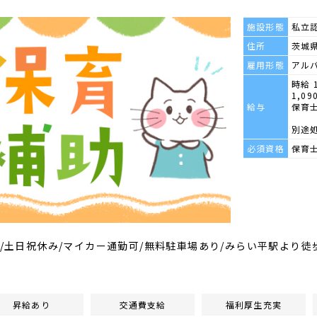
施設形態
私立
住所
茨城県
雇用形態
アル
時給 
1,09
給与
保育士
別途
必須資格
保育
名/土日祝休み/マイカー通勤可/無料駐車場あり/みらい平駅より徒
昇給あり
交通費支給
福利厚生充実