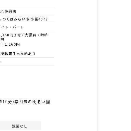
認可保育園
 つくばみらい市 小張4073
バイト・パート
1,160円子育て支援員：時給
0円
：1,160円
処遇改善手当支給あり
士
歩10分/雰囲気の明るい園
残業なし