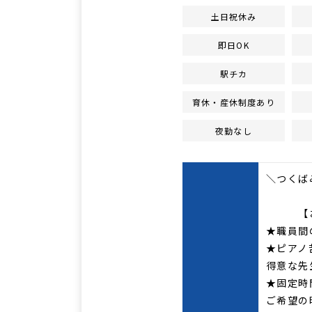
土日祝休み
即日OK
駅チカ
育休・産休制度あり
夜勤なし
＼つくば
【おす
★職員間
★ピアノ
得意な先
★固定時
ご希望の