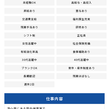
未経験OK
高給与・高収入
昇給あり
賞与あり
交通費支給
福利厚生充実
残業手当あり
研修あり
シフト制
正社員
女性活躍中
社会保険完備
有給消化率高
食事補助あり
30代活躍中
40代活躍中
ブランクOK
育休・産休制度あり
長期歓迎
残業ほぼなし
週休2日
仕事内容
流山市にある院内保育室で