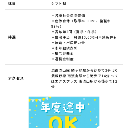
休日
シフト制
＊各種社会保険完備
＊産休育休（取得率100％、復職率
83％）
＊賞与年2回（夏季・冬季）
待遇
＊住宅手当 月額10,000円※諸条件有
＊結婚・出産祝い金
＊永年勤続表彰
＊慶弔見舞金
＊退職金制度
流鉄流山線 鰭ヶ崎駅から徒歩で3分 JR
武蔵野線 南流山駅から徒歩で14分 つく
アクセス
ばエクスプレス 南流山駅から徒歩で12
分