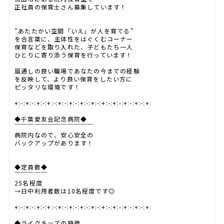
正社員の保育士さん募集しています！
”あたたかい空間「いえ」が人を育てる”
を合言葉に、主体性をはぐくむコーナー
保育などを取り入れた、子どもたち一人
ひとりに寄り添う保育を行っています！
風通しの良い職場であなたの今までの経験
を反映して、より良い保育をしたい方に
ピッタリな環境です！
+:-:+:-:+:-:+:-:+:-:+:-:+:-:+:-:+:-:+:-:+:-:+:-:+:
◆千葉愛友会記念病院◆
￣￣￣￣￣￣￣￣￣￣￣￣
病院内なので、安心安全の
バックアップがあります！
◆定員数◆
￣￣￣￣￣
25名程度
→日中利用者数は10名程度です◎
+:-:+:-:+:-:+:-:+:-:+:-:+:-:+:-:+:-:+:-:+:-:+:-:+:
◆ライクキッズの特徴