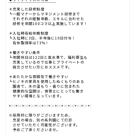
￣￣￣￣￣￣￣￣￣￣￣￣
＊充実した研修制度
┗一般マナーからマネジメント研修まで
それぞれの経験年数、スキルに合わせた
研修を年間100コマ以上実施しています！
＊入社時有給休暇制度
┗入社時に3日、半年後に10日付与！
有休取得率は73%！
＊働きやすい条件
┗年間休日は122日と高水準で、福利厚生も
充実しているので仕事とプライベートの
両立させたい方におススメです。
＊あたたかな雰囲気で働きやすい
┗ヒノキの家具を使用したぬくもりのある
園舎で、木の温もり・香りに包まれた
健康的な空間は、保育士にとっても働き
やすい環境となっています。
+:-:+:-:+:-:+:-:+:-:+:-:+:-:+:-:+:-:+:-:+:-:+:-:+:
※採用枠に限りがございますため、
充足の場合、別の系列園にて打診
させていただく可能性がございます。
予めご了承くださいませ。