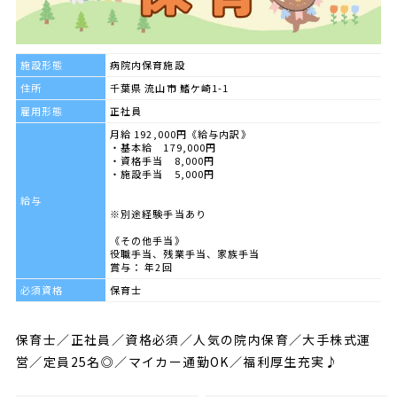
施設形態
病院内保育施設
住所
千葉県 流山市 鰭ケ崎1-1
雇用形態
正社員
月給 192,000円《給与内訳》
・基本給 179,000円
・資格手当 8,000円
・施設手当 5,000円
給与
※別途経験手当あり
《その他手当》
役職手当、残業手当、家族手当
賞与： 年2回
必須資格
保育士
保育士／正社員／資格必須／人気の院内保育／大手株式運
営／定員25名◎／マイカー通勤OK／福利厚生充実♪