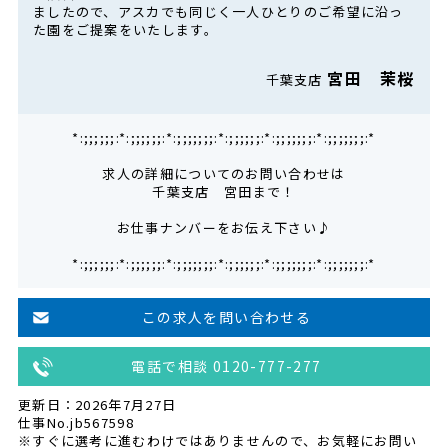
ましたので、アスカでも同じく一人ひとりのご希望に沿っ
た園をご提案をいたします。
宮田 茉桜
千葉支店
*:;;;;;;:*:;;;;;;:*:;;;;;;;:*:;;;;;;:*:;;;;;;;:*:;;;;;;;:*
求人の詳細についてのお問い合わせは
千葉支店 宮田まで！
お仕事ナンバーをお伝え下さい♪
*:;;;;;;:*:;;;;;;:*:;;;;;;;:*:;;;;;;:*:;;;;;;;:*:;;;;;;;:*
この求人を問い合わせる
電話で相談 0120-777-277
更新日：2026年7月27日
仕事No.jb567598
※すぐに選考に進むわけではありませんので、お気軽にお問い