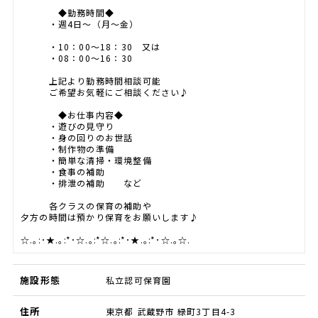
◆勤務時間◆
・週4日～（月～金）
・10：00～18：30 又は
・08：00～16：30
上記より勤務時間相談可能
ご希望お気軽にご相談ください♪
◆お仕事内容◆
・遊びの見守り
・身の回りのお世話
・制作物の準備
・簡単な清掃・環境整備
・食事の補助
・排泄の補助 など
各クラスの保育の補助や
夕方の時間は預かり保育をお願いします♪
☆.｡:･★.｡:*･☆.｡:*☆.｡:*･★.｡:*･☆.｡☆.
施設形態
私立認可保育園
住所
東京都 武蔵野市 緑町3丁目4-3