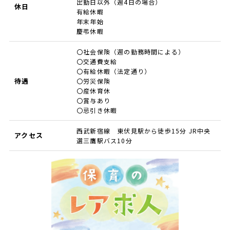
出勤日以外（週4日の場合）
休日
有給休暇
年末年始
慶弔休暇
〇社会保険（週の勤務時間による）
〇交通費支給
〇有給休暇（法定通り）
待遇
〇労災保険
〇産休育休
〇賞与あり
〇忌引き休暇
西武新宿線 東伏見駅から徒歩15分 JR中央
アクセス
選三鷹駅バス10分