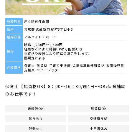
施設形態
私立認可保育園
住所
東京都 武蔵野市 緑町3丁目4-3
雇用形態
アルバイト・パート
時給 1,230円～1,400円
経験などにより時給UPの可能性あり
給与
※資格や経験により時給の決定をします。
園規定による
保育士 無資格 子育て支援員 児童指導員任用資格 放課後児童
必須資格
支援員 ベビーシッター
保育士【無資格OK】8：00～16：30/週4日～OK/保育補助
のお仕事です！
未経験OK
無資格OK
賞与あり
交通費支給
残業なし
土日祝休み