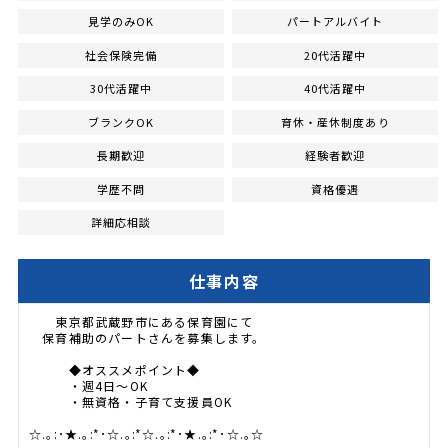
見学のみOK
パートアルバイト
社会保険完備
20代活躍中
30代活躍中
40代活躍中
ブランクOK
育休・産休制度あり
長期歓迎
経験者歓迎
学歴不問
資格優遇
詳細応相談
仕事内容
東京都武蔵野市にある保育園にて
保育補助のパートさんを募集します。
◆オススメポイント◆
・週4日～OK
・無資格・子育て支援員OK
☆.｡:･★.｡:*･☆.｡:*☆.｡:*･★.｡:*･☆.｡☆