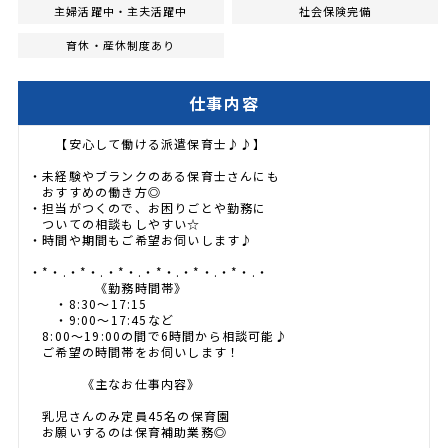
主婦活躍中・主夫活躍中
社会保険完備
育休・産休制度あり
仕事内容
【安心して働ける派遣保育士♪♪】
・未経験やブランクのある保育士さんにも
おすすめの働き方◎
・担当がつくので、お困りごとや勤務に
ついての相談もしやすい☆
・時間や期間もご希望お伺いします♪
・*・.・*・.・*・.・*・.・*・.・*・.・
《勤務時間帯》
・8:30～17:15
・9:00～17:45など
8:00～19:00の間で6時間から相談可能♪
ご希望の時間帯をお伺いします！
《主なお仕事内容》
乳児さんのみ定員45名の保育園
お願いするのは保育補助業務◎