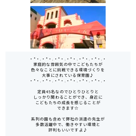
・*・.・*・.・*・.・*・.・*・.・*・.・
家庭的な雰囲気の中でこどもたちが
色々なことに挑戦できる環境づくりを
大事にされている保育園♪
・*・.・*・.・*・.・*・.・*・.・*・.・
定員45名なのでひとりひとりと
しっかり関わることができ、身近に
こどもたちの成長を感じることが
できます☆
系列の園も含めて弊社の派遣の先生が
多数活躍中で、働きやすい環境と
評判もいいですよ♪