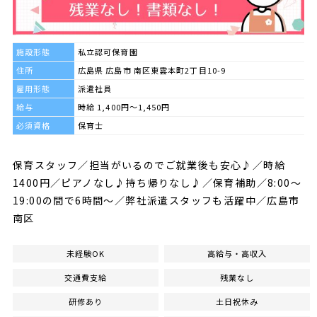
施設形態
私立認可保育園
住所
広島県 広島市 南区東雲本町2丁目10-9
雇用形態
派遣社員
給与
時給 1,400円～1,450円
必須資格
保育士
保育スタッフ／担当がいるのでご就業後も安心♪／時給
1400円／ピアノなし♪持ち帰りなし♪／保育補助／8:00～
19:00の間で6時間～／弊社派遣スタッフも活躍中／広島市
南区
未経験OK
高給与・高収入
交通費支給
残業なし
研修あり
土日祝休み