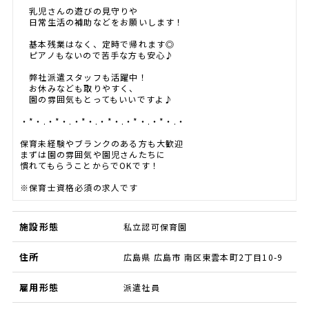
乳児さんの遊びの見守りや
日常生活の補助などをお願いします！
基本残業はなく、定時で帰れます◎
ピアノもないので苦手な方も安心♪
弊社派遣スタッフも活躍中！
お休みなども取りやすく、
園の雰囲気もとってもいいですよ♪
・*・.・*・.・*・.・*・.・*・.・*・.・
保育未経験やブランクのある方も大歓迎
まずは園の雰囲気や園児さんたちに
慣れてもらうことからでOKです！
※保育士資格必須の求人です
施設形態
私立認可保育園
住所
広島県 広島市 南区東雲本町2丁目10-9
雇用形態
派遣社員