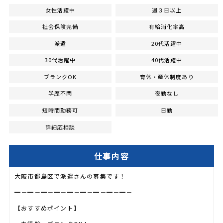
女性活躍中
週３日以上
社会保険完備
有給消化率高
派遣
20代活躍中
30代活躍中
40代活躍中
ブランクOK
育休・産休制度あり
学歴不問
夜勤なし
短時間勤務可
日勤
詳細応相談
仕事内容
大阪市都島区で派遣さんの募集です！
━－━－━－━－━－━－━－━－━－
【おすすめポイント】