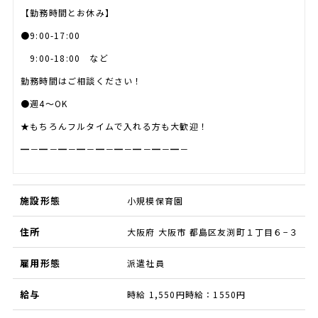
【勤務時間とお休み】
●9:00-17:00
9:00-18:00 など
勤務時間はご相談ください！
●週4～OK
★もちろんフルタイムで入れる方も大歓迎！
━－━－━－━－━－━－━－━－━－
施設形態
小規模保育園
住所
大阪府 大阪市 都島区友渕町１丁目６−３
雇用形態
派遣社員
給与
時給 1,550円時給：1550円