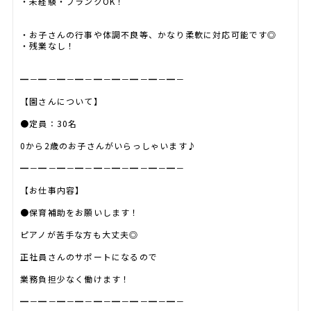
・未経験・ブランクOK！
・お子さんの行事や体調不良等、かなり柔軟に対応可能です◎
・残業なし！
━－━－━－━－━－━－━－━－━－
【園さんについて】
●定員：30名
0から2歳のお子さんがいらっしゃいます♪
━－━－━－━－━－━－━－━－━－
【お仕事内容】
●保育補助をお願いします！
ピアノが苦手な方も大丈夫◎
正社員さんのサポートになるので
業務負担少なく働けます！
━－━－━－━－━－━－━－━－━－