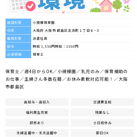
施設形態
小規模保育園
住所
大阪府 大阪市 都島区友渕町１丁目６−３
雇用形態
派遣社員
給与
時給 1,550円時給：1550円
必須資格
保育士
保育士／週4日からOK／小規模園／乳児のみ／保育補助の
お仕事／主婦さん多数在籍／お休み柔軟対応可能！／大阪
市都島区
高給与・高収入
交通費支給
福利厚生充実
残業なし
研修あり
土日祝休み
主婦活躍中・主夫活躍中
即日OK