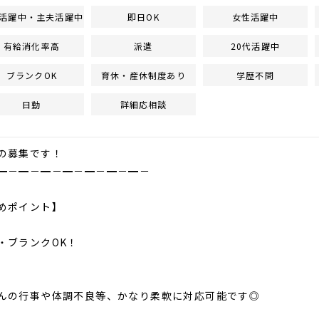
活躍中・主夫活躍中
即日OK
女性活躍中
有給消化率高
派遣
20代活躍中
ブランクOK
育休・産休制度あり
学歴不問
日勤
詳細応相談
の募集です！
━－━－━－━－━－━－━－
めポイント】
・ブランクOK！
んの行事や体調不良等、かなり柔軟に対応可能です◎