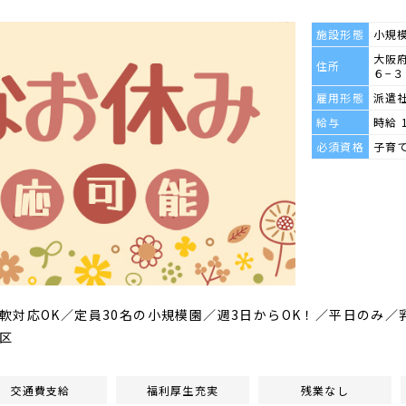
施設形態
小規
大阪
住所
６−３
雇用形態
派遣
給与
時給 
必須資格
子育
軟対応OK／定員30名の小規模園／週3日からOK！／平日のみ
区
交通費支給
福利厚生充実
残業なし