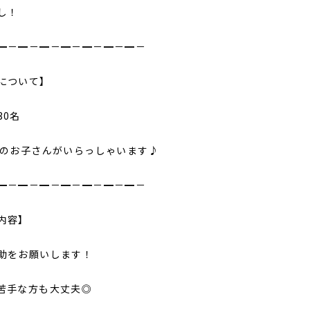
し！
━－━－━－━－━－━－━－
について】
30名
歳のお子さんがいらっしゃいます♪
━－━－━－━－━－━－━－
内容】
助をお願いします！
苦手な方も大丈夫◎