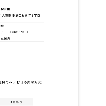
模保育園
府 大阪市 都島区友渕町１丁目
社員
1,390円時給1390円
て支援員
／乳児のみ／お休み柔軟対応
研修あり