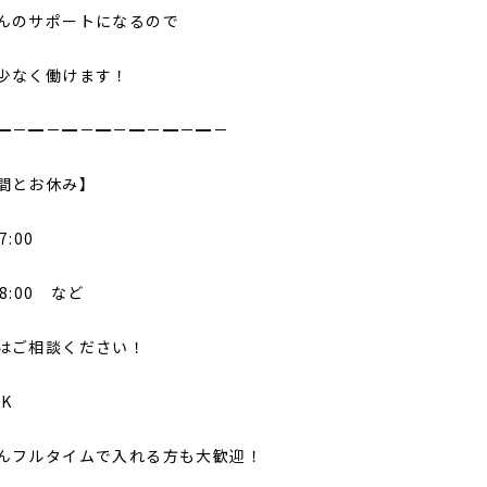
んのサポートになるので
少なく働けます！
━－━－━－━－━－━－━－
間とお休み】
7:00
18:00 など
はご相談ください！
K
んフルタイムで入れる方も大歓迎！