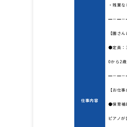
・残業な
━－━－
【園さん
●定員：
0から2
━－━－
【お仕事
仕事内容
●保育補
ピアノが