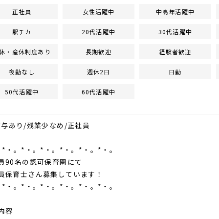
正社員
女性活躍中
中高年活躍中
駅チカ
20代活躍中
30代活躍中
休・産休制度あり
長期歓迎
経験者歓迎
夜勤なし
週休2日
日勤
50代活躍中
60代活躍中
賞与あり/残業少なめ/正社員
。*・。*・。*・。*・。*・。*・。
0名の認可保育園にて
保育士さん募集しています！
。*・。*・。*・。*・。*・。*・。
内容