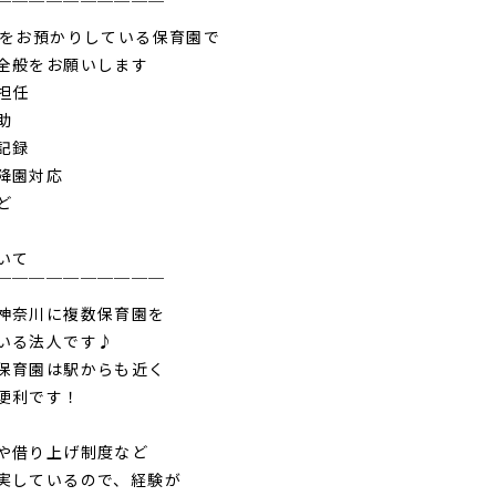
￣￣￣￣￣￣￣￣￣￣
児をお預かりしている保育園で
全般をお願いします
担任
助
記録
降園対応
ど
いて
￣￣￣￣￣￣￣￣￣￣
神奈川に複数保育園を
いる法人です♪
保育園は駅からも近く
便利です！
や借り上げ制度など
実しているので、経験が