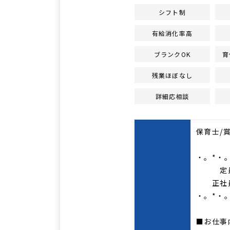
シフト制
有給消化率高
ブランクOK
育
残業ほぼなし
詳細応相談
保育士/
・。*・
定員9
正社員
・。*・
■お仕事