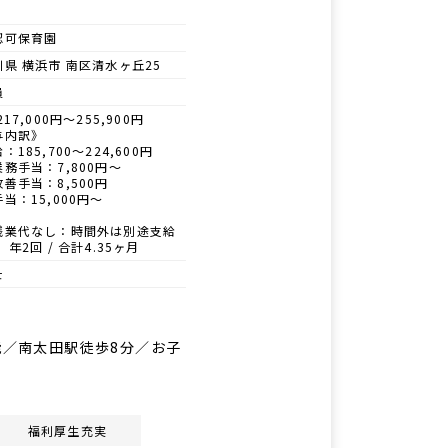
認可保育園
県 横浜市 南区清水ヶ丘25
員
217,000円～255,900円
与内訳》
：185,700～224,600円
務手当：7,800円～
善手当：8,500円
当：15,000円～
残業代なし：時間外は別途支給
 年2回 / 合計4.35ヶ月
士
能／南太田駅徒歩8分／お子
福利厚生充実