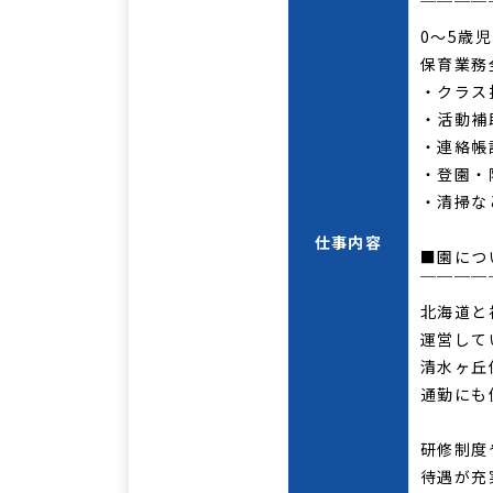
￣￣￣￣
0～5歳
保育業務
・クラス
・活動補
・連絡帳
・登園・
・清掃な
仕事内容
■園につ
￣￣￣￣
北海道と
運営して
清水ヶ丘
通勤にも
研修制度
待遇が充