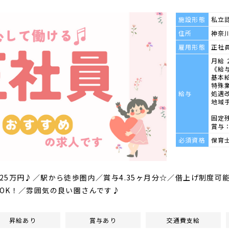
施設形態
私立
住所
神奈川
雇用形態
正社
月給 
《給
基本給
特殊業
給与
処遇改
地域手
固定
賞与：
必須資格
保育
25万円♪／駅から徒歩圏内／賞与4.35ヶ月分☆／借上げ制度可
OK！／雰囲気の良い園さんです♪
昇給あり
賞与あり
交通費支給