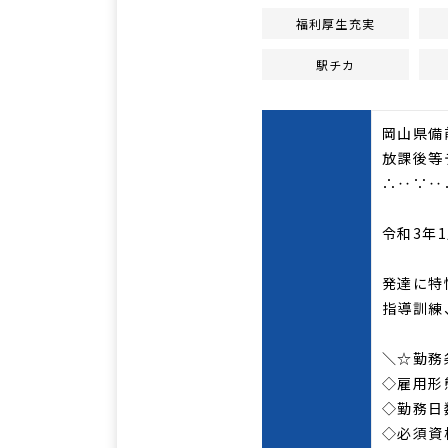
福利厚生充実
駅チカ
岡山県備
放課後等
∴‥∵‥
令和3年
発達に特
指導訓練
＼☆勤務
◇雇用形
◇勤務日
◇必須資