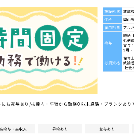
施設形態
放課
住所
岡山県
雇用形態
アル
時給 
処遇改
給与
賞与：
9月
保育
必須資格
教諭
社会
トにも賞与あり/扶養内・午後から勤務OK/未経験・ブランクあり
高給与・高収入
昇給あり
賞与あり