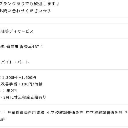
ブランクありでも歓迎します♪
お問い合わせください☆彡
課後等デイサービス
県 備前市 香登本487-1
ルバイト・パート
 1,300円～1,600円
改善手当：100円/時給
： 年2回
月・3月に寸志程度支給有り
育士 児童指導員任用資格 小学校教諭普通免許 中学校教諭普通免許 
免許