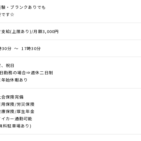
経験・ブランクありでも
迎です☆
支給(上限あり)/月額3,000円
時30分 ～ 17時30分
曜、祝日
5日勤務の場合⇒週休二日制
末年始休暇あり
社会保険完備
雇用保険/労災保険
健康保険/厚生年金
マイカー通勤可能
無料駐車場あり)