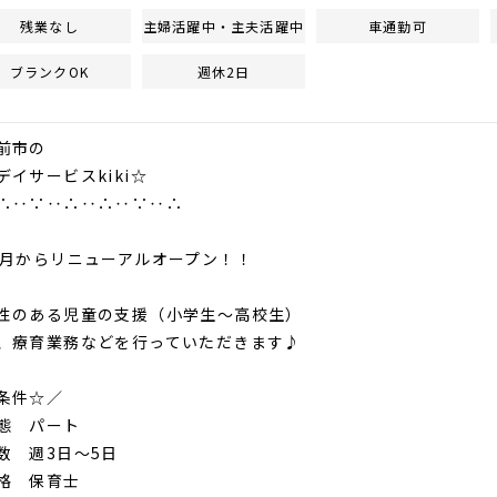
残業なし
主婦活躍中・主夫活躍中
車通勤可
ブランクOK
週休2日
前市の
デイサービスkiki☆
∴‥∵‥∴‥∴‥∵‥∴
1月からリニューアルオープン！！
性のある児童の支援（小学生～高校生）
、療育業務などを行っていただきます♪
条件☆／
態 パート
数 週3日～5日
格 保育士