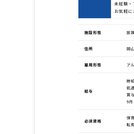
未経験・
お気軽に
施設形態
放
住所
岡山
雇用形態
ア
時給
処遇
給与
賞与
9
保
必須資格
転