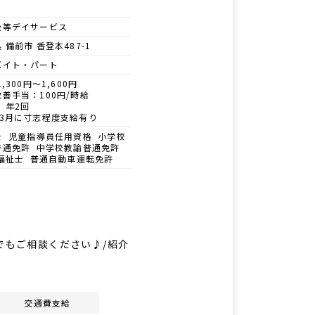
後等デイサービス
 備前市 香登本487-1
バイト・パート
1,300円～1,600円
善手当：100円/時給
 年2回
・3月に寸志程度支給有り
士 児童指導員任用資格 小学校
普通免許 中学校教諭普通免許
福祉士 普通自動車運転免許
でもご相談ください♪/紹介
交通費支給