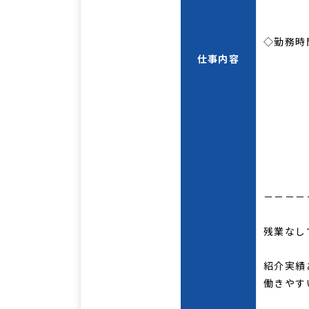
児
児童
◇勤務時
仕事内容
14：
勤務
土曜
8：3
14：
でシ
－－－－
残業なし
紹介実績
働きやす