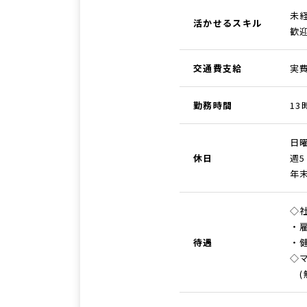
未
活かせるスキル
歓
交通費支給
実費
勤務時間
13
日
休日
週
年
◇
・
待遇
・
◇
(