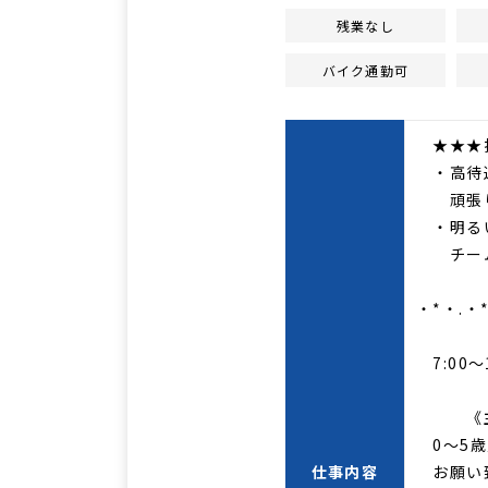
残業なし
バイク通勤可
★★★担
・高待遇
頑張り
・明るい
チーム
・*・.・
《勤
7:00～
《主な
0～5歳
仕事内容
お願い