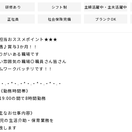
研修あり
シフト制
主婦活躍中・主夫活躍中
正社員
社会保険完備
ブランクOK
当おススメポイント★★★
♪賞与3か月！！
がいある職場です
雰囲気の職場◎職員さん皆さん
ワークバッチリです！！
*・.・*・.・*・.・*・.・*・.・
務時間帯》
19:00の間で8時間勤務
お仕事内容》
児の生活介助・保育業務を
致します