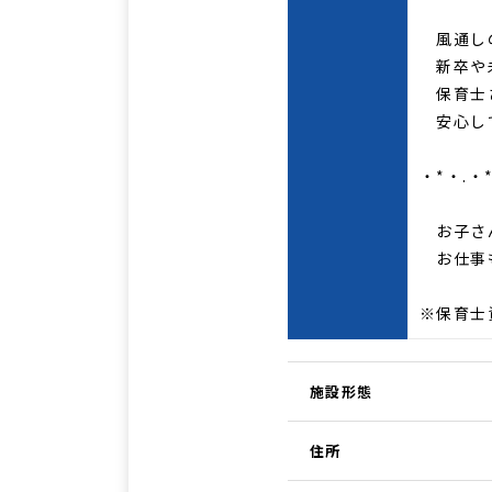
風通し
新卒や未
保育士さ
安心して
・*・.・
お子さん
お仕事
※保育士
施設形態
住所