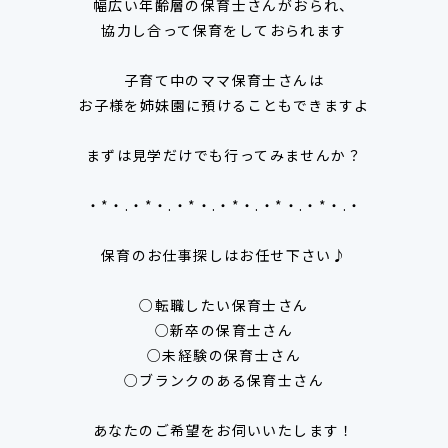
幅広い年齢層の保育士さんがおられ、
協力し合って保育をしておられます
子育て中のママ保育士さんは
お子様を姉妹園に預けることもできますよ
まずは見学だけでも行ってみませんか？
・*・.・*・.・*・.・*・.・*・.・*・.・
保育のお仕事探しはお任せ下さい♪
○転職したい保育士さん
○新卒の保育士さん
○未経験の保育士さん
○ブランクのある保育士さん
あなたのご希望をお伺いいたします！