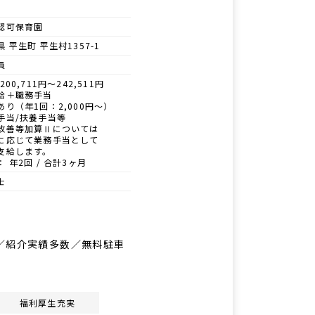
認可保育園
 平生町 平生村1357-1
員
200,711円～242,511円
給＋職務手当
あり（年1回：2,000円～）
手当/扶養手当等
改善等加算Ⅱについては
に応じて業務手当として
支給します。
 年2回 / 合計3ヶ月
士
間／紹介実績多数／無料駐車
福利厚生充実