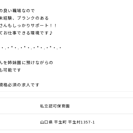
の良い職場なので
経験、ブランクのある
んもしっかりサポート！！
お仕事できる環境です♪
*・.・*・.・*・.・*・.・*・.・
を姉妹園に預けながらの
も可能です
資格必須の求人です
私立認可保育園
山口県 平生町 平生村1357-1