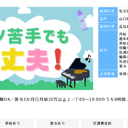
施設形態
私立
住所
山口県
雇用形態
正社
月給 
基本
昇給
役職
給与
処遇
職責
別途
賞与：
必須資格
保育
OK／賞与3か月◎月給20万以上♪／7:00～19:00のうち8時
昇給あり
賞与あり
交通費支給