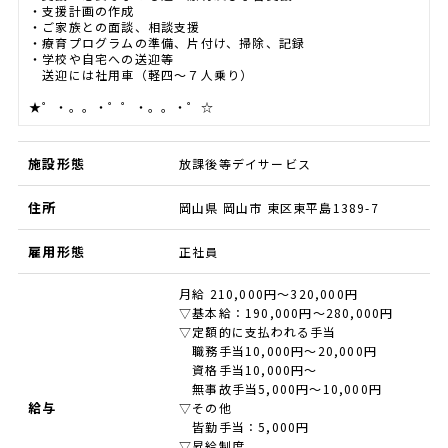
・支援計画の作成
・ご家族との面談、相談支援
・療育プログラムの準備、片付け、掃除、記録
・学校や自宅への送迎等
送迎には社用車（軽四～７人乗り）
★゜・。。・゜゜・。。・゜☆
施設形態
放課後等デイサービス
住所
岡山県 岡山市 東区東平島1389-7
雇用形態
正社員
月給 210,000円～320,000円
▽基本給：190,000円～280,000円
▽定額的に支払われる手当
職務手当10,000円～20,000円
資格手当10,000円〜
無事故手当5,000円〜10,000円
給与
▽その他
皆勤手当：5,000円
▽昇給制度