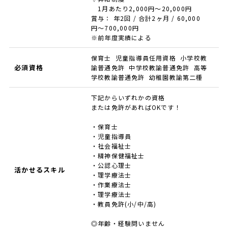
1月あたり2,000円〜20,000円
賞与： 年2回 / 合計2ヶ月 / 60,000
円〜700,000円
※前年度実績による
保育士 児童指導員任用資格 小学校教
必須資格
諭普通免許 中学校教諭普通免許 高等
学校教諭普通免許 幼稚園教諭第二種
下記からいずれかの資格
または免許があればOKです！
・保育士
・児童指導員
・社会福祉士
・精神保健福祉士
・公認心理士
活かせるスキル
・理学療法士
・作業療法士
・理学療法士
・教員免許(小/中/高)
◎年齢・経験問いません