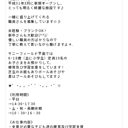
平成31年3月に新規オープンし、
とっても明るく綺麗な施設です♪
一緒に盛り上げてくれる
職員さんを募集しています☆彡
未経験・ブランクOK！
新卒さんも大歓迎(^^)/
優しい職員の方ばかりなので
丁寧に教えて貰いながら働けますよ＊.
サニーフィールド平島では
6~18歳（主に小学生）定員10名の
お子さまをお預かりして、
療育及び学習支援をしています！
芝生のお庭もありボールあそびや
夏はプールあそびもしてます♪
★゜・。。・゜゜・。。・゜☆
《利用時間》
・平日
→14:30~17:30
・土・祝・長期休暇
→10：30~16：30
《お仕事内容》
・支援が必要な子ども達の療育及び学習支援