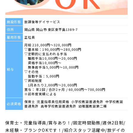
施設形態
放課後等デイサービス
住所
岡山県 岡山市 東区東平島1389-7
雇用形態
正社員
月給 210,000円～320,000円
▽基本給：190,000円～280,000円
▽定額的に支払われる手当
職務手当10,000円～20,000円
資格手当10,000円〜
無事故手当5,000円〜10,000円
給与
▽その他
皆勤手当：5,000円
▽昇給制度
1月あたり2,000円〜20,000円
賞与： 年2回 / 合計2ヶ月 / 60,000円〜700,000円
※前年度実績による
保育士 児童指導員任用資格 小学校教諭普通免許 中学校教諭
必須資格
普通免許 高等学校教諭普通免許 幼稚園教諭第二種
保育士・児童指導員/賞与あり！/固定時間勤務/週休2日制/
未経験・ブランクOKです！/紹介スタッフ活躍中/放デイの