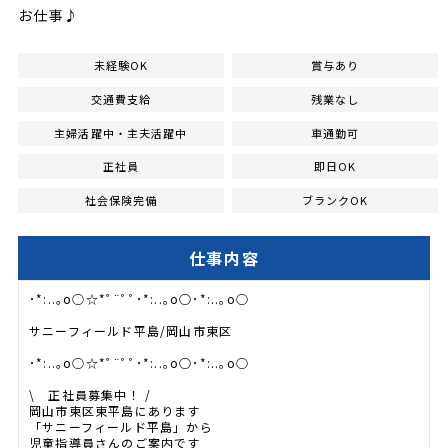
お仕事♪
未経験OK
賞与あり
交通費支給
残業なし
主婦活躍中・主夫活躍中
車通勤可
正社員
即日OK
社会保険完備
ブランクOK
仕事内容
･*:..｡o○☆*ﾟ¨ﾟﾟ･*:..｡o○･*:..｡o○
サニーフィールド平島/岡山市東区
･*:..｡o○☆*ﾟ¨ﾟﾟ･*:..｡o○･*:..｡o○
\ 正社員募集中！ /
岡山市東区東平島にあります
「サニーフィールド平島」から
児童指導員さんのご案内です