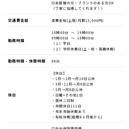
◎未経験の方・ブランクのある方OK
（丁寧に指導してくれます！）
交通費支給
実費支給(上限/月額15,000円)
10時00分 ～ 19時00分
09時00分 ～ 18時00分
勤務時間
（１）平日
（２）学校休業日(土・祝・長期休暇)
勤務時間 - 休憩時間
60分
【休日】
・1月～2月→月10日公休
・3月~11月→月9日公休
・2月→月8日公休
休日
・日曜+その他1日
・週休二日制
・年間休日111日
・年末年始休暇あり
・有給休暇(勤務6ヶ月後から)
◎社会保険等完備