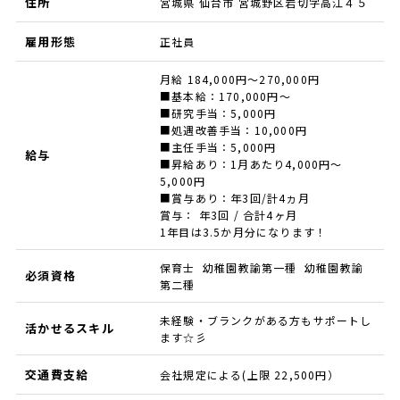
住所
宮城県 仙台市 宮城野区岩切字高江４５
雇用形態
正社員
月給 184,000円～270,000円
■基本給：170,000円～
■研究手当：5,000円
■処遇改善手当：10,000円
■主任手当：5,000円
給与
■昇給あり：1月あたり4,000円～
5,000円
■賞与あり：年3回/計4ヵ月
賞与： 年3回 / 合計4ヶ月
1年目は3.5か月分になります！
保育士 幼稚園教諭第一種 幼稚園教諭
必須資格
第二種
未経験・ブランクがある方もサポートし
活かせるスキル
ます☆彡
交通費支給
会社規定による(上限 22,500円）