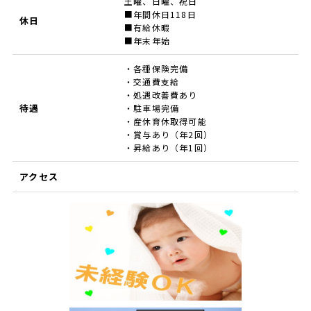
土曜、日曜、祝日
■年間休日118日
休日
■有給休暇
■年末年始
・各種保険完備
・交通費支給
・処遇改善費あり
待遇
・駐車場完備
・産休育休取得可能
・賞与あり（年2回）
・昇給あり（年1回）
アクセス