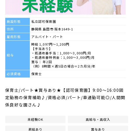
施設形態
私立認可保育園
住所
静岡県 島田市 阪本1649-1
雇用形態
アルバイト・パート
時給 1,097円～1,200円
【手当あり】
・処遇改善手当：1,000～3,000円/月
給与
・処遇改善特例金：1,000～3,000円/月
賞与： 年2回
（例）8時間×週5日の場合＝2カ月分/年
必須資格
保育士
保育士/パート★賞与あり★【認可保育園】9:00～16:00固
定勤務の保育補助♪/資格必須/パート/車通勤可能◎/人間関
係良好な園さん♪
未経験OK
高給与・高収入
昇給あり
賞与あり