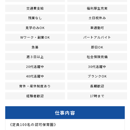
交通費支給
福利厚生充実
残業なし
土日祝休み
見学のみOK
車通勤可
Wワーク・副業OK
パートアルバイト
急募
即日OK
週３日以上
社会保険完備
20代活躍中
30代活躍中
40代活躍中
ブランクOK
育休・産休制度あり
長期歓迎
経験者歓迎
17時まで
仕事内容
《定員100名の認可保育園》