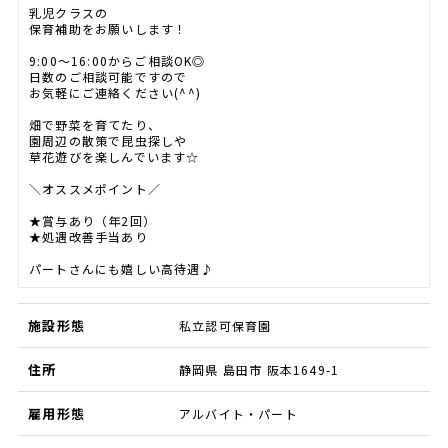
乳児クラスの
保育補助をお願いします！
9:00～16:00からご相談OK◎
日数のご相談可能ですので
お気軽にご連絡ください(^^)
畑で野菜を育てたり、
園周辺の散策で昆虫探しや
草花遊びを楽しんでいます☆
＼オススメポイント／
★賞与あり（年2回）
★処遇改善手当あり
パートさんにも嬉しい高待遇♪
施設形態
私立認可保育園
住所
静岡県 島田市 阪本1649-1
雇用形態
アルバイト・パート