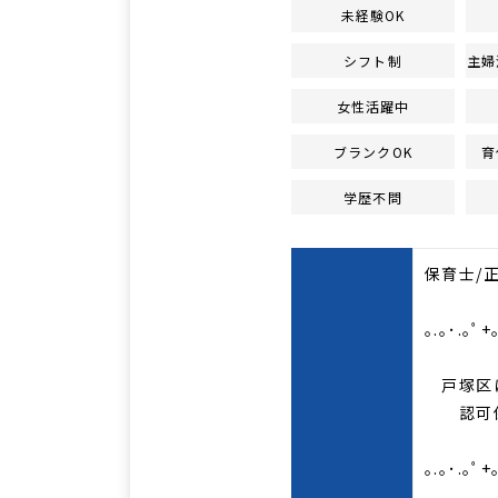
未経験OK
シフト制
主婦
女性活躍中
ブランクOK
育
学歴不問
保育士/
｡.｡･.｡ﾟ+
戸塚区に
認可保
｡.｡･.｡ﾟ+