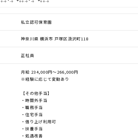
｡｡.｡･.｡ﾟ+｡｡.｡･.｡ﾟ+｡｡.｡
私立認可保育園
神奈川県 横浜市 戸塚区汲沢町118
正社員
月給 234,000円～266,000円
※経験に応じて変動あり
【その他手当】
・時間外手当
・職務手当
・住宅手当
・借り上げ利用可
・扶養手当
・処遇改善