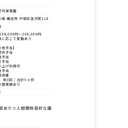
認可保育園
川県 横浜市 戸塚区汲沢町118
員
234,000円～266,000円
験に応じて変動あり
の他手当】
間外手当
務手当
宅手当
り上げ利用可
養手当
遇改善
 年3回 / 合計5ヶ月
年度実績あり
士
園庭あり☆人間関係良好な園