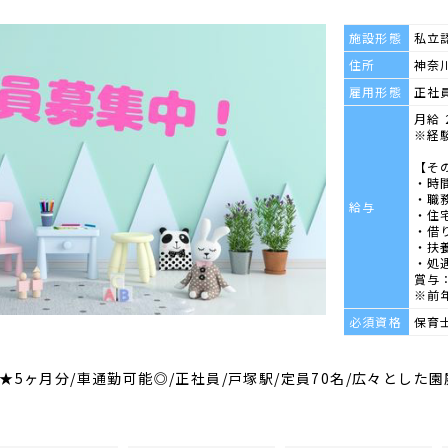
施設形態
私立
住所
神奈
雇用形態
正社
月給 
※経
【そ
・時
・職
給与
・住
・借
・扶
・処
賞与：
※前
必須資格
保育
★5ヶ月分/車通勤可能◎/正社員/戸塚駅/定員70名/広々とした