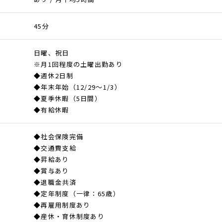
45分
日曜、祝日
※月1回程度の土曜出勤あり
◆週休2日制
◆年末年始（12/29～1/3）
◆夏季休暇（5日間）
◆有給休暇
◆社会保険完備
◆交通費支給
◆昇給あり
◆賞与あり
◆退職金共済
◆定年制度（一律：65歳）
◆再雇用制度あり
◆産休・育休制度あり