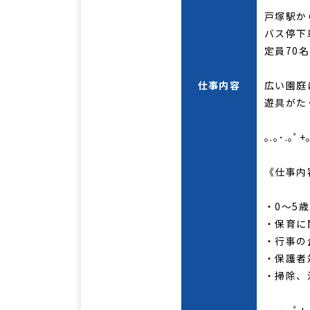
戸塚駅か
バス停下
定員70名
仕事内容
広い園庭
遊具がた
｡.｡･.｡ﾟ+
《仕事内
・0～5
・保育に
・行事の
・保護者
・掃除、