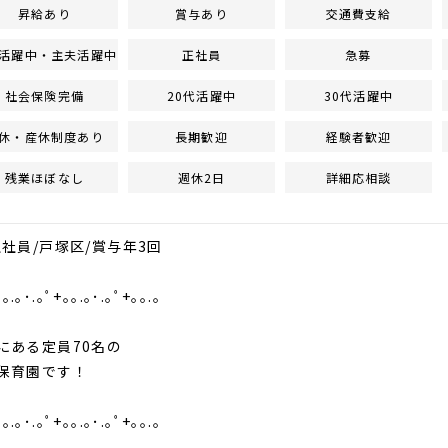
昇給あり
賞与あり
交通費支給
活躍中・主夫活躍中
正社員
急募
社会保険完備
20代活躍中
30代活躍中
休・産休制度あり
長期歓迎
経験者歓迎
残業ほぼなし
週休2日
詳細応相談
正社員/戸塚区/賞与年3回
｡｡.｡･.｡ﾟ+｡｡.｡･.｡ﾟ+｡｡.｡
ある定員70名の
育園です！
｡｡.｡･.｡ﾟ+｡｡.｡･.｡ﾟ+｡｡.｡