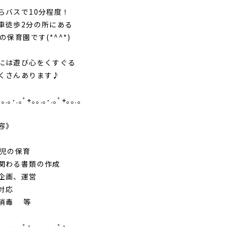
らバスで10分程度！
車徒歩2分の所にある
の保育園です(*^^*)
には遊び心をくすぐる
くさんあります♪
｡｡.｡･.｡ﾟ+｡｡.｡･.｡ﾟ+｡｡.｡
容》
歳児の保育
関わる書類の作成
企画、運営
対応
消毒 等