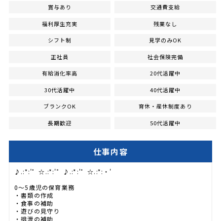
賞与あり
交通費支給
福利厚生充実
残業なし
シフト制
見学のみOK
正社員
社会保険完備
有給消化率高
20代活躍中
30代活躍中
40代活躍中
ブランクOK
育休・産休制度あり
長期歓迎
50代活躍中
仕事内容
♪.:*:'゜☆.:*:'゜♪.:*:'゜☆.:*:・'
0～5歳児の保育業務
・書類の作成
・食事の補助
・遊びの見守り
・排泄の補助