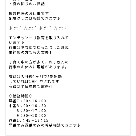
・身の回りのお世話
複数担任のお仕事です
配属クラスは相談できます♪
♪.:*:'゜☆.:*:'゜♪.:*:'゜☆.:*:・'
モンテッソーリ教育を取り入れて
います♪
行事は少なめでゆったりした環境
未経験の方でも大丈夫！
子育て中の方が多く、お子さんの
行事のお休みに理解があります。
有給は入社後1ヶ月で8割出勤
していれば1日付与されます
有給は半日単位で取得可
◇勤務時間◇
早番7：30～16：00
中番8：00～16：30
8：30～17：00
9：30～18：00
遅番10：45～19：15
早番のみ遅番のみの希望相談できます♪