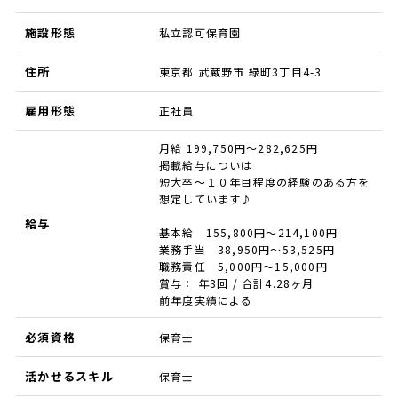
施設形態
私立認可保育園
住所
東京都 武蔵野市 緑町3丁目4-3
雇用形態
正社員
月給 199,750円～282,625円
掲載給与についは
短大卒～１０年目程度の経験のある方を
想定しています♪
給与
基本給 155,800円～214,100円
業務手当 38,950円～53,525円
職務責任 5,000円～15,000円
賞与： 年3回 / 合計4.28ヶ月
前年度実績による
必須資格
保育士
活かせるスキル
保育士