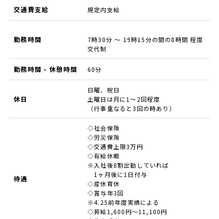
交通費支給
規定内支給
勤務時間
7時30分 ～ 19時15分の間の8時間 程度
交代制
勤務時間 - 休憩時間
60分
日曜、祝日
休日
土曜日は月に1～2回程度
（行事重なると3回の時あり）
◇社会保険
◇労災保険
◇交通費上限3万円
◇有給休暇
※入社後8割出勤していれば
1ヶ月後に1日付与
待遇
◇産休育休
◇賞与年3回
※4.25前年度実績による
◇昇給1,600円～11,100円