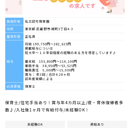
施設形態
私立認可保育園
住所
東京都 武蔵野市 緑町3丁目4-3
雇用形態
正社員
月給 199,750円～282,625円
掲載給与についは
短大卒～１０年目程度の経験のある方を想定しています♪
給与
基本給 155,800円～214,100円
業務手当 38,950円～53,525円
職務責任 5,000円～15,000円
賞与： 年3回 / 合計4.28ヶ月
前年度実績による
必須資格
保育士
保育士/住宅手当あり！賞与年4カ月以上/産・育休復帰者多
数♪/入社後1ヶ月で有給付与/未経験OK！
未経験OK
昇給あり