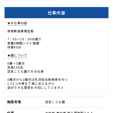
仕事内容
★お仕事内容
￣￣￣￣￣￣
保育教諭業務全般
7：00～19：00の間で
実働8時間シフト勤務
休憩60分
★園について
￣￣￣￣￣￣
0歳～5歳児
定員160名
認定こども園でのお仕事
0歳児から2歳児は乳児担当制保育を行い
1つ1つの事を丁寧に伝えながら
自分でする意欲を大切にしています♪
施設形態
認定こども園
住所
大阪府 豊中市 新千里南町3-9-4