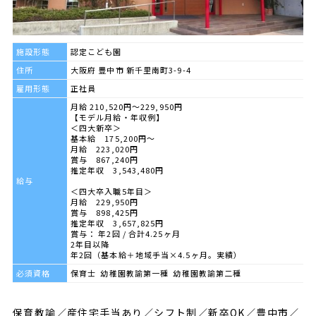
施設形態
認定こども園
住所
大阪府 豊中市 新千里南町3-9-4
雇用形態
正社員
月給 210,520円～229,950円
【モデル月給・年収例】
＜四大新卒＞
基本給 175,200円～
月給 223,020円
賞与 867,240円
推定年収 3,543,480円
給与
＜四大卒入職5年目＞
月給 229,950円
賞与 898,425円
推定年収 3,657,825円
賞与： 年2回 / 合計4.25ヶ月
2年目以降
年2回（基本給＋地域手当×4.5ヶ月。実績）
必須資格
保育士 幼稚園教諭第一種 幼稚園教諭第二種
保育教諭／産住宅手当あり／シフト制／新卒OK／豊中市／