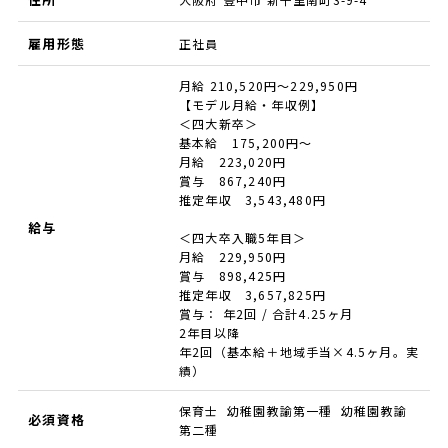
雇用形態
正社員
月給 210,520円～229,950円
【モデル月給・年収例】
＜四大新卒＞
基本給 175,200円～
月給 223,020円
賞与 867,240円
推定年収 3,543,480円
給与
＜四大卒入職5年目＞
月給 229,950円
賞与 898,425円
推定年収 3,657,825円
賞与： 年2回 / 合計4.25ヶ月
2年目以降
年2回（基本給＋地域手当×4.5ヶ月。実
績）
保育士 幼稚園教諭第一種 幼稚園教諭
必須資格
第二種