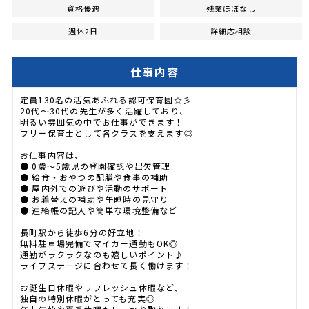
資格優遇
残業ほぼなし
週休2日
詳細応相談
仕事内容
定員130名の活気あふれる認可保育園☆彡
20代〜30代の先生が多く活躍しており、
明るい雰囲気の中でお仕事ができます！
フリー保育士として各クラスを支えます◎
お仕事内容は、
● 0歳〜5歳児の登園確認や出欠管理
● 給食・おやつの配膳や食事の補助
● 屋内外での遊びや活動のサポート
● お着替えの補助や午睡時の見守り
● 連絡帳の記入や簡単な環境整備など
長町駅から徒歩6分の好立地！
無料駐車場完備でマイカー通勤もOK◎
通勤がラクラクなのも嬉しいポイント♪
ライフステージに合わせて長く働けます！
お誕生日休暇やリフレッシュ休暇など、
独自の特別休暇がとっても充実◎