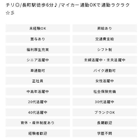
チリ◎/長町駅徒歩6分♪/マイカー通勤OKで通勤ラクラク
☆彡
未経験OK
昇給あり
賞与あり
交通費支給
福利厚生充実
シフト制
シニア活躍中
主婦活躍中・主夫活躍中
車通勤可
バイク通勤可
正社員
女性活躍中
中高年活躍中
社会保険完備
20代活躍中
30代活躍中
40代活躍中
ブランクOK
育休・産休制度あり
長期歓迎
経験者歓迎
学歴不問