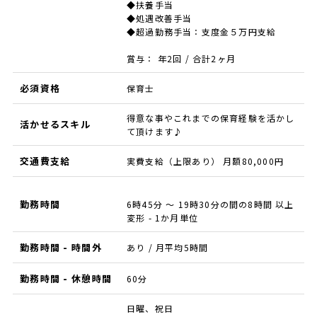
◆扶養手当
◆処遇改善手当
◆超過勤務手当：支度金５万円支給
賞与： 年2回 / 合計2ヶ月
必須資格
保育士
得意な事やこれまでの保育経験を活かし
活かせるスキル
て頂けます♪
交通費支給
実費支給（上限あり） 月額80,000円
勤務時間
6時45分 ～ 19時30分の間の8時間 以上
変形 - 1か月単位
勤務時間 - 時間外
あり / 月平均5時間
勤務時間 - 休憩時間
60分
日曜、祝日