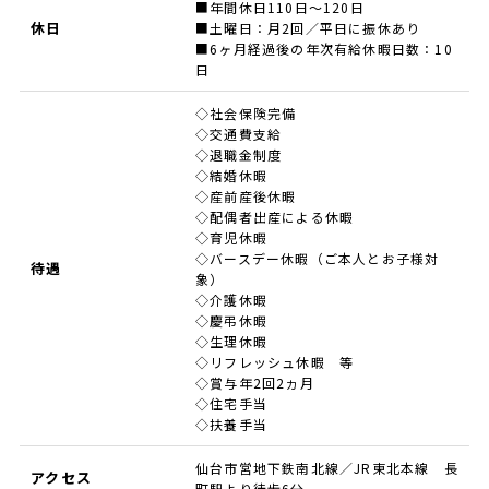
■年間休日110日～120日
休日
■土曜日：月2回／平日に振休あり
■6ヶ月経過後の年次有給休暇日数：10
日
◇社会保険完備
◇交通費支給
◇退職金制度
◇結婚休暇
◇産前産後休暇
◇配偶者出産による休暇
◇育児休暇
◇バースデー休暇（ご本人とお子様対
待遇
象）
◇介護休暇
◇慶弔休暇
◇生理休暇
◇リフレッシュ休暇 等
◇賞与年2回2ヵ月
◇住宅手当
◇扶養手当
仙台市営地下鉄南北線／JR東北本線 長
アクセス
町駅より徒歩6分