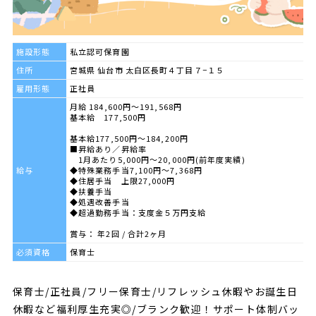
施設形態
私立認可保育園
住所
宮城県 仙台市 太白区長町４丁目７−１５
雇用形態
正社員
月給 184,600円～191,568円
基本給 177,500円
基本給177,500円〜184,200円
■昇給あり／昇給率
1月あたり5,000円～20,000円(前年度実績)
給与
◆特殊業務手当7,100円〜7,368円
◆住居手当 上限27,000円
◆扶養手当
◆処遇改善手当
◆超過勤務手当：支度金５万円支給
賞与： 年2回 / 合計2ヶ月
必須資格
保育士
保育士/正社員/フリー保育士/リフレッシュ休暇やお誕生日
休暇など福利厚生充実◎/ブランク歓迎！サポート体制バッ