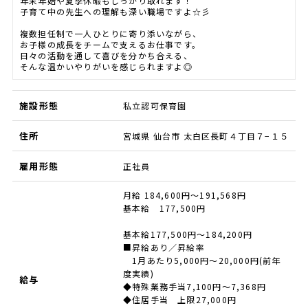
年末年始や夏季休暇もしっかり取れます！
子育て中の先生への理解も深い職場ですよ☆彡
複数担任制で一人ひとりに寄り添いながら、
お子様の成長をチームで支えるお仕事です。
日々の活動を通して喜びを分かち合える、
そんな温かいやりがいを感じられますよ◎
施設形態
私立認可保育園
住所
宮城県 仙台市 太白区長町４丁目７−１５
雇用形態
正社員
月給 184,600円～191,568円
基本給 177,500円
基本給177,500円〜184,200円
■昇給あり／昇給率
1月あたり5,000円～20,000円(前年
度実績)
給与
◆特殊業務手当7,100円〜7,368円
◆住居手当 上限27,000円