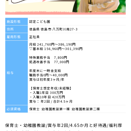
施設形態
認定こども園
住所
徳島県 徳島市 八万町川南27-3
雇用形態
正社員
月給 241,760円～386,190円
▽基本給 156,960円～301,390円
特殊業務手当 7,800円
処遇改善手当 77,000円
年度末に一時金支給
給与
職務手当0円～40,000円
賞与は初年度3ヶ月/年
【保育士想定年収/未経験】
・入職1年目 300万円
・入職10年目 420万円
賞与： 年2回 / 合計4.5ヶ月
必須資格
保育士 幼稚園教諭第一種 幼稚園教諭第二種
保育士・幼稚園教諭/賞与年2回/4.65か月と好待遇/福利厚