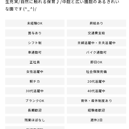
生充実/自然に触れる保育♪/中庭と広い園庭のあるきれい
な園です(^_^)/
未経験OK
昇給あり
賞与あり
交通費支給
シフト制
主婦活躍中・主夫活躍中
車通勤可
バイク通勤可
正社員
即日OK
女性活躍中
社会保険完備
駅チカ
20代活躍中
30代活躍中
40代活躍中
ブランクOK
育休・産休制度あり
長期歓迎
経験者歓迎
残業ほぼなし
週休2日