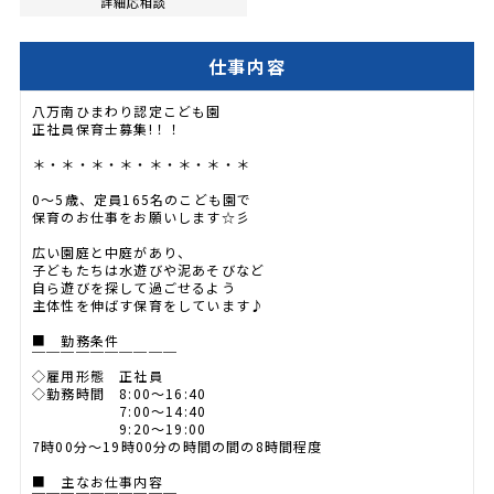
詳細応相談
仕事内容
八万南ひまわり認定こども園
正社員保育士募集!！！
＊・＊・＊・＊・＊・＊・＊・＊
0～5歳、定員165名のこども園で
保育のお仕事をお願いします☆彡
広い園庭と中庭があり、
子どもたちは水遊びや泥あそびなど
自ら遊びを探して過ごせるよう
主体性を伸ばす保育をしています♪
■ 勤務条件
￣￣￣￣￣￣￣￣￣￣
◇雇用形態 正社員
◇勤務時間 8:00～16:40
7:00～14:40
9:20～19:00
7時00分〜19時00分の時間の間の8時間程度
■ 主なお仕事内容