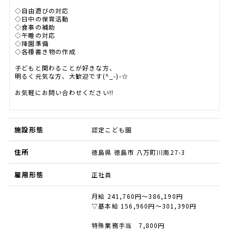
￣￣￣￣￣￣￣￣￣￣
◇自由遊びの対応
◇日中の保育活動
◇食事の補助
◇午睡の対応
◇降園準備
◇各種書き物の作成
子どもと関わることが好きな方、
明るく元気な方、大歓迎です(^_-)-☆
お気軽にお問い合わせください!!
施設形態
認定こども園
住所
徳島県 徳島市 八万町川南27-3
雇用形態
正社員
月給 241,760円～386,190円
▽基本給 156,960円～301,390円
特殊業務手当 7,800円