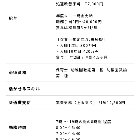
処遇改善手当 77,000円
年度末に一時金支給
給与
職務手当0円～40,000円
賞与は初年度3ヶ月/年
【保育士想定年収/未経験】
・入職1年目 300万円
・入職10年目 420万円
賞与： 年2回 / 合計4.5ヶ月
保育士 幼稚園教諭第一種 幼稚園教諭
必須資格
第二種
活かせるスキル
交通費支給
実費支給（上限あり） 月額12,500円
7時 ～ 19時の間の8時間 程度
勤務時間
8:00～16:40
7:00～14:40
9:20～19:00