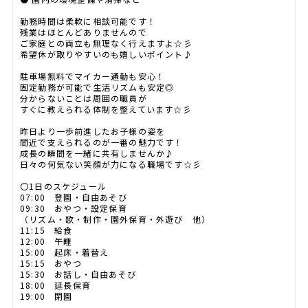
勤務時間は柔軟に相談可能です！
残業はほとんどありませんので
ご家庭との両立も無理なく行えますよ☆彡
希望休が取りやすいのも嬉しいポイント♪
駐車場無料でマイカー通勤も安心！
固定勤務が可能で生活リズムも安定◎
分からないことは周囲の職員が
すぐに教えられる体制を整えています☆彡
昨日より一歩前進したお子様の姿を
間近で支えられるのが一番の魅力です！
成長の瞬間を一緒に共有しませんか♪
日々の何気ない笑顔が力になる職場です☆彡
〇1日のスケジュール
07:00 登園・自由あそび
09:30 おやつ・設定保育
（リズム・歌・制作・園外保育・外遊び 他）
11:15 給食
12:00 午睡
15:00 起床・着替え
15:15 おやつ
15:30 お話し・自由あそび
18:00 延長保育
19:00 閉園