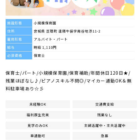
施設形態
小規模保育園
住所
宮城県 亘理町 逢隈牛袋字南谷地添11-2
雇用形態
アルバイト・パート
給与
時給 1,110円
必須資格
保育士
保育士/パート/小規模保育園/保育補助/年間休日120日★/
残業ほぼなし♪/ピアノスキル不問◎/マイカー通勤OK＆無
料駐車場あり☆彡
未経験OK
交通費支給
福利厚生充実
残業なし
見学のみOK
主婦活躍中・主夫活躍中
車通勤可
急募