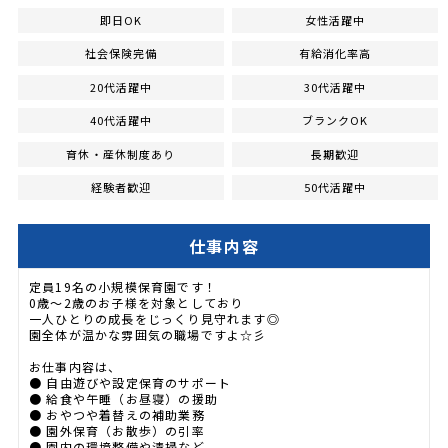
即日OK
女性活躍中
社会保険完備
有給消化率高
20代活躍中
30代活躍中
40代活躍中
ブランクOK
育休・産休制度あり
長期歓迎
経験者歓迎
50代活躍中
仕事内容
定員19名の小規模保育園です！
0歳〜2歳のお子様を対象としており
一人ひとりの成長をじっくり見守れます◎
園全体が温かな雰囲気の職場ですよ☆彡
お仕事内容は、
● 自由遊びや設定保育のサポート
● 給食や午睡（お昼寝）の援助
● おやつや着替えの補助業務
● 園外保育（お散歩）の引率
● 園内の環境整備や清掃など