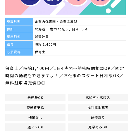
施設形態
企業内保育園・企業主導型
住所
北海道 千歳市 北光５丁目４−３４
雇用形態
派遣社員
給与
時給 1,400円
必須資格
保育士
保育士／時給1,400円／1日4時間～勤務時間相談OK／固定
時間の勤務もできますよ！／お仕事のスタート日相談OK／
無料駐車場完備◎◎
未経験OK
高給与・高収入
交通費支給
福利厚生充実
残業なし
研修あり
週２～OK
見学のみOK