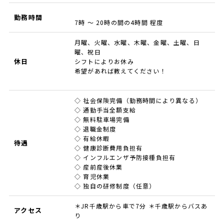
勤務時間
7時 ～ 20時の間の4時間 程度
月曜、火曜、水曜、木曜、金曜、土曜、日
曜、祝日
休日
シフトによりお休み
希望があれば教えてください！
◇ 社会保険完備（勤務時間により異なる）
◇ 通勤手当全額支給
◇ 無料駐車場完備
◇ 退職金制度
◇ 有給休暇
待遇
◇ 健康診断費用負担有
◇ インフルエンザ予防接種負担有
◇ 産前産後休業
◇ 育児休業
◇ 独自の研修制度（任意）
＊JR千歳駅から車で7分 ＊千歳駅からバスあ
アクセス
り