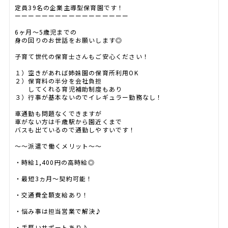
定員39名の企業主導型保育園です！
ーーーーーーーーーーーーーーーーー
6ヶ月～5歳児までの
身の回りのお世話をお願いします◎
子育て世代の保育士さんもご安心ください！
１）空きがあれば姉妹園の保育所利用OK
２）保育料の半分を会社負担
してくれる育児補助制度もあり
３）行事が基本ないのでイレギュラー勤務なし！
車通勤も問題なくできますが
車がない方は千歳駅から園近くまで
バスも出ているので通勤しやすいです！
～～派遣で働くメリット～～
・時給1,400円の高時給◎
・最短3ヵ月～契約可能！
・交通費全額支給あり！
・悩み事は担当営業で解決♪
・手厚いサポートあり♪