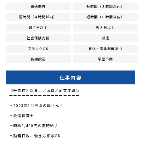
車通勤可
短時間（３時間以内）
短時間（４時間以内）
短時間（６時間以内）
週２日以上
週３日以上
社会保険完備
派遣
ブランクOK
育休・産休制度あり
長期歓迎
学歴不問
仕事内容
《千歳市》保育士／派遣／企業主導型
ーーーーーーーーーーーーーーーーー
＊2023年1月開園の園さん！
＊派遣保育士
＊時給1,400円の高時給♪
＊勤務日数、働き方相談OK