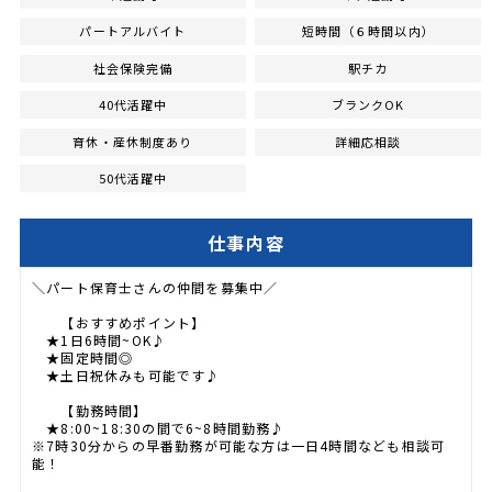
パートアルバイト
短時間（６時間以内）
社会保険完備
駅チカ
40代活躍中
ブランクOK
育休・産休制度あり
詳細応相談
50代活躍中
仕事内容
＼パート保育士さんの仲間を募集中／
【おすすめポイント】
★1日6時間~OK♪
★固定時間◎
★土日祝休みも可能です♪
【勤務時間】
★8:00~18:30の間で6~8時間勤務♪
※7時30分からの早番勤務が可能な方は一日4時間なども相談可
能！