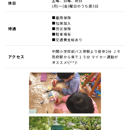
土曜、日曜、祝日
休日
(月)～(金)曜日のうち週5日
■雇用保険
■社保加入
待遇
■労災保険
■駐車場有
■交通費支給あり
中関小学校前バス停駅より徒歩2分 ＪＲ
アクセス
防府駅から車で１５分 マイカー通勤が
オススメ!(^^)!