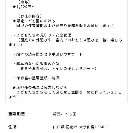
【給与】
★1,220円~
【お仕事内容】
★認定こども園における
園児の保育補助および見守り業務全般をお願いします♪
・子どもたちの見守り・安全管理
（園庭での外遊びや、室内でのおもちゃ遊びを一緒に楽しみ
ます♪）
・絵本の読み聞かせや手遊びのサポート
・基本的な生活習慣の介助
（食事やお着替え、トイレの優しいサポート）
・保育室の整理整頓、清掃
★正担任の先生と協力しながら
子どもたちが安心して過ごせる空間を一緒に作っていきまし
ょう！
施設形態
認定こども園
住所
山口県 防府市 大字田島1360-1