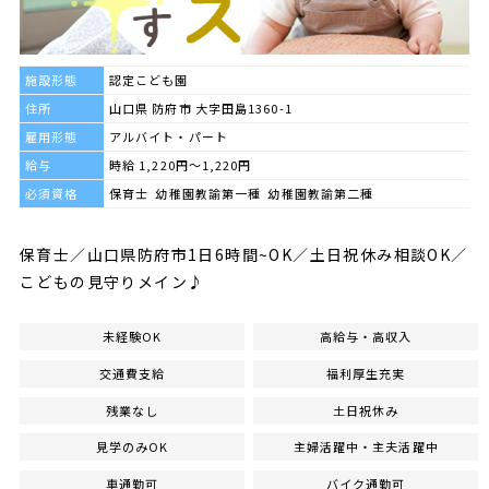
施設形態
認定こども園
住所
山口県 防府市 大字田島1360-1
雇用形態
アルバイト・パート
給与
時給 1,220円～1,220円
必須資格
保育士 幼稚園教諭第一種 幼稚園教諭第二種
保育士／山口県防府市1日6時間~OK／土日祝休み相談OK／
こどもの見守りメイン♪
未経験OK
高給与・高収入
交通費支給
福利厚生充実
残業なし
土日祝休み
見学のみOK
主婦活躍中・主夫活躍中
車通勤可
バイク通勤可