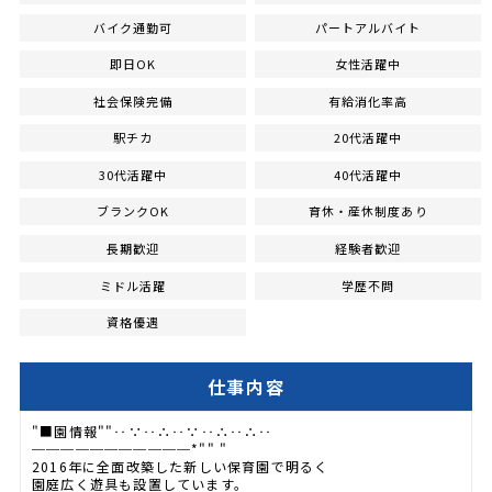
バイク通勤可
パートアルバイト
即日OK
女性活躍中
社会保険完備
有給消化率高
駅チカ
20代活躍中
30代活躍中
40代活躍中
ブランクOK
育休・産休制度あり
長期歓迎
経験者歓迎
ミドル活躍
学歴不問
資格優遇
仕事内容
"■園情報""‥∵‥∴‥∵‥∴‥∴‥
───────────*"" "
2016年に全面改築した新しい保育園で明るく
園庭広く遊具も設置しています。