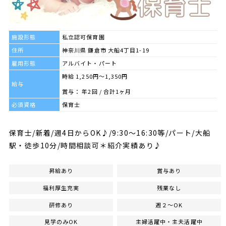
施設形態
私立認可保育園
住所
神奈川県 鎌倉市 大船4丁目1-19
雇用形態
アルバイト・パート
時給 1,250円～1,350円
給与
賞与： 年2回 / 合計1ヶ月
必須資格
保育士
保育士/新着/週4日からOK♪/9:30～16:30等/パート/大船
駅・徒歩10分/時間相談可＊紹介実績あり♪
昇給あり
賞与あり
福利厚生充実
残業なし
研修あり
週２～OK
見学のみOK
主婦活躍中・主夫活躍中