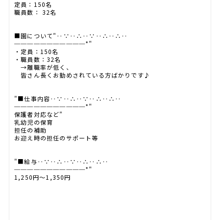
定員：150名
職員数： 32名
■園について"‥∵‥∴‥∵‥∴‥∴‥
───────────*"
・定員：150名
・職員数：32名
→離職率が低く、
皆さん長くお勤めされている方ばかりです♪
"■仕事内容‥∵‥∴‥∵‥∴‥∴‥
───────────*"
保護者対応など"
乳幼児の保育
担任の補助
お迎え時の担任のサポート等
"■給与‥∵‥∴‥∵‥∴‥∴‥
───────────*"
1,250円～1,350円