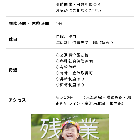
※時間帯・日数相談ＯＫ
お気軽にご相談ください
勤務時間 - 休憩時間
1分
日曜、祝日
休日
年に数回行事等で土曜出勤あり
◇交通費全額支給
◇各種社会保険完備
◇有給休暇
待遇
◇育休・産休取得可
◇昇給制度あり
◇研修制度あり
徒歩10分 （東海道線・横須賀線・湘
アクセス
南新宿ライン・京浜東北線・根岸線）