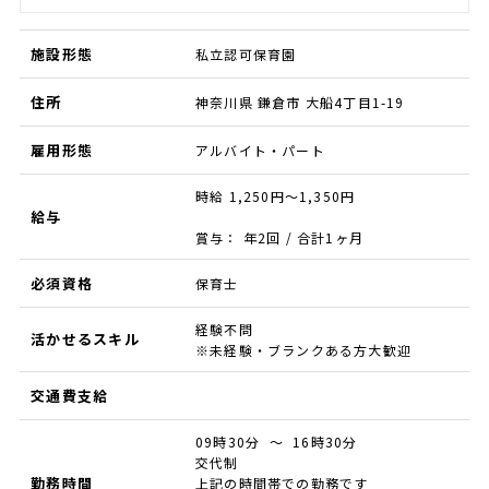
施設形態
私立認可保育園
住所
神奈川県 鎌倉市 大船4丁目1-19
雇用形態
アルバイト・パート
時給 1,250円～1,350円
給与
賞与： 年2回 / 合計1ヶ月
必須資格
保育士
経験不問
活かせるスキル
※未経験・ブランクある方大歓迎
交通費支給
09時30分 ～ 16時30分
交代制
勤務時間
上記の時間帯での勤務です