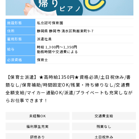
施設形態
私立認可保育園
住所
静岡県 静岡市 清水区駒越東町9-7
雇用形態
派遣社員
時給 1,300円～1,350円
給与
勤務時間や交通費による
必須資格
保育士
【保育士派遣】★高時給1350円★資格必須/土日祝休み/書
類なし/保育補助/時間固定OK/残業・持ち帰りなし/交通費
全額支給/マイカー通勤OK/派遣/プライベートも充実しなが
らお仕事できます！
未経験OK
交通費支給
福利厚生充実
残業なし
研修あり
土日祝休み