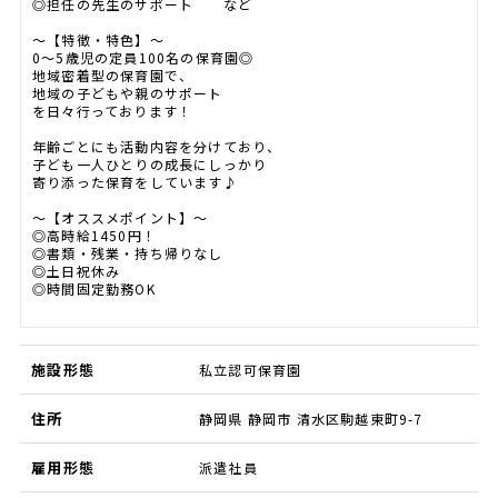
◎担任の先生のサポート など
～【特徴・特色】～
0～5歳児の定員100名の保育園◎
地域密着型の保育園で、
地域の子どもや親のサポート
を日々行っております！
年齢ごとにも活動内容を分けており、
子ども一人ひとりの成長にしっかり
寄り添った保育をしています♪
～【オススメポイント】～
◎高時給1450円！
◎書類・残業・持ち帰りなし
◎土日祝休み
◎時間固定勤務OK
施設形態
私立認可保育園
住所
静岡県 静岡市 清水区駒越東町9-7
雇用形態
派遣社員